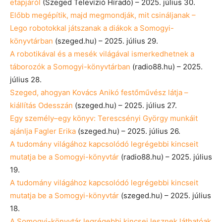
etapjáról
(Szeged Televízió Híradó) – 2025. július 30.
Előbb megépítik, majd megmondják, mit csináljanak –
Lego robotokkal játszanak a diákok a Somogyi-
könyvtárban
(szeged.hu) – 2025. július 29.
A robotikával és a mesék világával ismerkedhetnek a
táborozók a Somogyi-könyvtárban
(radio88.hu) – 2025.
július 28.
Szeged, ahogyan Kovács Anikó festőművész látja –
kiállítás Odesszán
(szeged.hu) – 2025. július 27.
Egy személy–egy könyv: Terescsényi György munkáit
ajánlja Fagler Erika
(szeged.hu) – 2025. július 26.
A tudomány világához kapcsolódó legrégebbi kincseit
mutatja be a Somogyi-könyvtár
(radio88.hu) – 2025. július
19.
A tudomány világához kapcsolódó legrégebbi kincseit
mutatja be a Somogyi-könyvtár
(szeged.hu) – 2025. július
18.
A Somogyi-könyvtár legrégebbi kincsei lesznek láthatóak