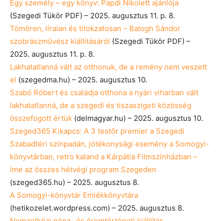
Egy személy – egy könyv: Papdi Nikolett ajánlója
(Szegedi Tükör PDF) – 2025. augusztus 11. p. 8.
Tömören, líraian és titokzatosan – Balogh Sándor
szobrászművész kiállításáról
(Szegedi Tükör PDF) –
2025. augusztus 11. p. 8.
Lakhatatlanná vált az otthonuk, de a remény nem veszett
el
(szegedma.hu) – 2025. augusztus 10.
Szabó Róbert és családja otthona a nyári viharban vált
lakhatatlanná, de a szegedi és tiszaszigeti közösség
összefogott értük
(delmagyar.hu) – 2025. augusztus 10.
Szeged365 Kikapcs: A 3 testőr premier a Szegedi
Szabadtéri színpadán, jótékonysági esemény a Somogyi-
könyvtárban, retro kaland a Kárpátia Filmszínházban –
íme az összes hétvégi program Szegeden
(szeged365.hu) – 2025. augusztus 8.
A Somogyi-könyvtár Emlékkönyvtára
(hetikozelet.wordpress.com) – 2025. augusztus 8.
Nemzetközi pénz- és éremtörténeti kiállítás