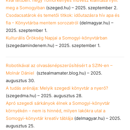
Kvartettben: négy Tömörkényes művész kiállítása nyílt
meg a Somogyiban
(szeged.hu) – 2025. szeptember 2.
Csodacsatárok és temetői titkok: időutazásra hív apa és
fia – Könyvtárba mentem sorozatról
(delmagyar.hu) –
2025. szeptember 1.
Kulturális Örökség Napjai a Somogyi-könyvtárban
(szegedamindenem.hu) – 2025. szeptember 1.
Robotikával az olvasásnépszerűsítésért a SZIN-en –
Molnár Dániel
(sztealmamater.blog.hu) – 2025.
augusztus 30.
A tudás arénája: Melyik szegedi könyvtár a nyerő?
(szegedma.hu) – 2025. augusztus 28.
Apró szegedi sárkányok élnek a Somogyi-könyvtár
környékén – nem is hinnéd, milyen lakókra utal a
Somogyi-könyvtár kreatív táblája
(delmagyar.hu) – 2025.
augusztus 25.