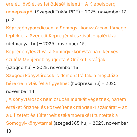
erejét, jövőjét és fejlődését jelenti – A Klebelsberg-
ünnepségről
(Szegedi Tükör PDF) – 2025. november 17.
p. 2.
Képregényparadicsom a Somogyi-könyvtárban, tömegek
lepték el a Szegedi Képregényfesztivált – galériával
(delmagyar.hu) – 2025. november 15.
Képregényfesztivál a Somogyi-könyvtárban: kedves
szülők! Menjenek nyugodtan! Önöket is várják!
(szeged.hu) – 2025. november 15.
Szegedi könyvtárosok is demonstráltak: a megalázó
bérekre hívták fel a figyelmet
(hodpress.hu) – 2025.
november 14.
,,A könyvtárosok nem csupán munkát végeznek, hanem
értéket őriznek és közvetítenek mindenki számára” – az
alulfizetett és túlterhelt szakemberekért tüntettek a
Somogyi-könyvtárnál
(szeged365.hu) – 2025. november
13.