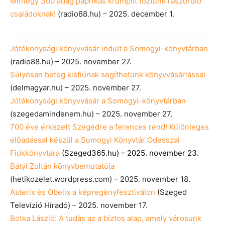
Mintegy 300 adag paprikás krumplit főztünk rászoruló
családoknak!
(radio88.hu) – 2025. december 1.
Jótékonysági könyvvásár indult a Somogyi-könyvtárban
(radio88.hu) – 2025. november 27.
Súlyosan beteg kisfiúnak segíthetünk könyvvásárlással
(delmagyar.hu) – 2025. november 27.
Jótékonysági könyvvásár a Somogyi-könyvtárban
(szegedamindenem.hu) – 2025. november 27.
700 éve érkezett Szegedre a ferences rend! Különleges
előadással készül a Somogyi Könyvtár Odesszai
Fiókkönyvtára
(Szeged365.hu) – 2025. november 23.
Bátyi Zoltán könyvbemutatója
(hetikozelet.wordpress.com) – 2025. november 18.
Asterix és Obelix a képregényfesztiválon
(Szeged
Televízió Híradó) – 2025. november 17.
Botka László: A tudás az a biztos alap, amely városunk