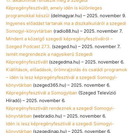
17. alkalommal rendezik meg a Szegedi
Képregényfesztivált, amely idén is különleges
programokkal készül
(delmagyar.hu) – 2025. november 9.
Ingyenes előadást tartanak ma a diszkalkuliáról a szegedi
Somogyi-könyvtárban
(radio88.hu) – 2025. november 7.
Mindent a közelgő szegedi képregényfesztiválról –
Szeged Podcast 273.
(szeged.hu) – 2025. november 7.
Ismét megrendezik a nagysikerű Szegedi
Képregényfesztivált
(szegedma.hu) – 2025. november 6.
Kiállítások, előadások, örömrajzolás és családi programok
– idén is lesz képregényfesztivál a szegedi Somogyi-
könyvtárban
(szeged365.hu) – 2025. november 6.
Képregényfesztivál a Somogyiban
(Szeged Televízió
Híradó) – 2025. november 6.
Képregényfesztivált rendeznek a szegedi Somogyi-
könyvtárban
(webradio.hu) – 2025. november 6.
Idén is lesz képregényfesztivál a szegedi Somogyi-
könyvtárban
(szegedinap.hu) – 2025. november 6.