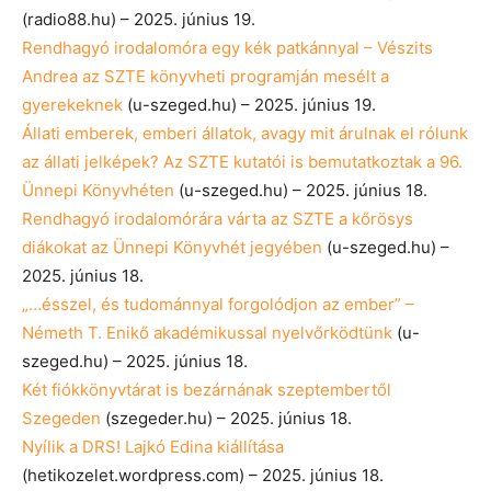
(radio88.hu) – 2025. június 19.
Rendhagyó irodalomóra egy kék patkánnyal – Vészits
Andrea az SZTE könyvheti programján mesélt a
gyerekeknek
(u-szeged.hu) – 2025. június 19.
Állati emberek, emberi állatok, avagy mit árulnak el rólunk
az állati jelképek? Az SZTE kutatói is bemutatkoztak a 96.
Ünnepi Könyvhéten
(u-szeged.hu) – 2025. június 18.
Rendhagyó irodalomórára várta az SZTE a kőrösys
diákokat az Ünnepi Könyvhét jegyében
(u-szeged.hu) –
2025. június 18.
„…ésszel, és tudománnyal forgolódjon az ember” –
Németh T. Enikő akadémikussal nyelvőrködtünk
(u-
szeged.hu) – 2025. június 18.
Két fiókkönyvtárat is bezárnának szeptembertől
Szegeden
(szegeder.hu) – 2025. június 18.
Nyílik a DRS! Lajkó Edina kiállítása
(hetikozelet.wordpress.com) – 2025. június 18.