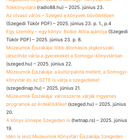
fiókkönyvtára
(radio88.hu) – 2025. június 23.
Az olvasó város – Szeged a könyvek bűvöletében
(Szegedi Tükör PDF) – 2025. június 23. p. 1., p.4
Egy személy – egy könyv: Bodor Attila ajánlója
(Szegedi
Tükör PDF) – 2025. június 23. p. 8.
Múzeumok Éjszakája: több állomásos jégkorszaki
játszóház várta a gyerekeket a Somogyi-könyvtárban
(szeged.hu) – 2025. június 22.
Múzeumok Éjszakája: a kultúrpalota mellett, a Somogyi-
könyvtár és az SZTE is várja a szegedieket
(szegedinap.hu) – 2025. június 21.
Múzeumok Éjszakája: városszerte várják ingyenes
programok az érdeklődőket
(szeged.hu) – 2025. június
20.
A könyv ünnepe Szegeden is
(hetnap.rs) – 2025. június
19.
Idén is lesz Múzeumok Könyvtári Éjszakája Szegeden