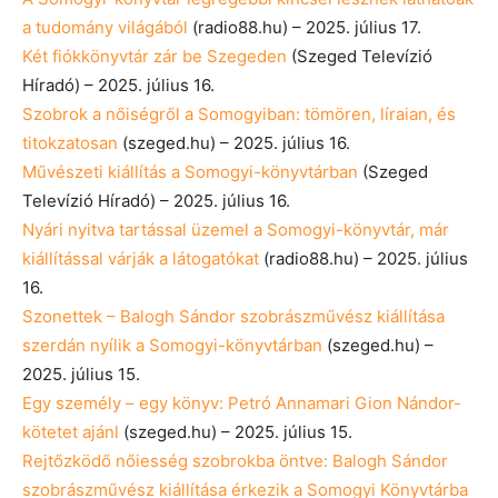
a tudomány világából
(radio88.hu) – 2025. július 17.
Két fiókkönyvtár zár be Szegeden
(Szeged Televízió
Híradó) – 2025. július 16.
Szobrok a nőiségről a Somogyiban: tömören, líraian, és
titokzatosan
(szeged.hu) – 2025. július 16.
Művészeti kiállítás a Somogyi-könyvtárban
(Szeged
Televízió Híradó) – 2025. július 16.
Nyári nyitva tartással üzemel a Somogyi-könyvtár, már
kiállítással várják a látogatókat
(radio88.hu) – 2025. július
16.
Szonettek – Balogh Sándor szobrászművész kiállítása
szerdán nyílik a Somogyi-könyvtárban
(szeged.hu) –
2025. július 15.
Egy személy – egy könyv: Petró Annamari Gion Nándor-
kötetet ajánl
(szeged.hu) – 2025. július 15.
Rejtőzködő nőiesség szobrokba öntve: Balogh Sándor
szobrászművész kiállítása érkezik a Somogyi Könyvtárba