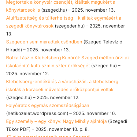
Megtörték a könyvtár csendjét, kiálltak magukért a
könyvtárosok is
(szeged.hu) – 2025. november 13.
Alulfizetettség és túlterheltség – kiálltak egymásért a
szegedi könyvtárosok
(szegeder.hu) – 2025. november
13.
Szegeden sem maradtak csöndben
(Szeged Televízió
Híradó) – 2025. november 13.
Botka László Klebelsberg Kunóról: Szeged méltón őrzi az
iskolaépítő kultuszminiszter örökségét
(szeged.hu) –
2025. november 12.
Klebelsberg-emlékülés a városházán: a klebelsbergi
iskolák a korabeli művelődés erőközpontjai voltak
(szeged.hu) – 2025. november 12.
Folyóiratok egymás szomszédságában
(hetikozelet.wordpress.com) – 2025. november 10.
Egy személy – egy könyv: Nagy Mihály ajánlója
(Szegedi
Tükör PDF) – 2025. november 10. p. 8.