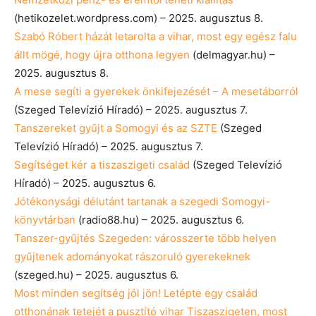
(hetikozelet.wordpress.com) – 2025. augusztus 8.
Szabó Róbert házát letarolta a vihar, most egy egész falu
állt mögé, hogy újra otthona legyen
(delmagyar.hu) –
2025. augusztus 8.
A mese segíti a gyerekek önkifejezését – A mesetáborról
(Szeged Televízió Híradó) – 2025. augusztus 7.
Tanszereket gyűjt a Somogyi és az SZTE
(Szeged
Televízió Híradó) – 2025. augusztus 7.
Segítséget kér a tiszaszigeti család
(Szeged Televízió
Híradó) – 2025. augusztus 6.
Jótékonysági délutánt tartanak a szegedi Somogyi-
könyvtárban
(radio88.hu) – 2025. augusztus 6.
Tanszer-gyűjtés Szegeden: városszerte több helyen
gyűjtenek adományokat rászoruló gyerekeknek
(szeged.hu) – 2025. augusztus 6.
Most minden segítség jól jön! Letépte egy család
otthonának tetejét a pusztító vihar Tiszaszigeten, most