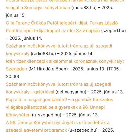
világát a Somogyi-könyvtárban
(radio88.hu) – 2025.
június 15.
Gila Ferenc Örökös Petőfitelepért-díjat, Farkas László
Petőfitelepért-díjat kapott az idei Szív napján
(szeged.hu)
– 2025. június 14.
Százharmincöt könyvvel jutott trónra az új, szegedi
könyvkirály
(radio88.hu) – 2025. június 14.
Idén tizenkilencedik alkalommal koronáznak könyvkirályt
Szegeden
(M1 Híradó előben) – 2025. június 13. (17.05-
20.00)
Százharmincöt könyvvel jutott trónra az új szegedi
könyvkirály – galériával
(delmagyar.hu) – 2025. június 13.
Rajzold le magad gombaként! – a gombák titokzatos
világába pillantottak be a gyerekek a 96. Ünnepi
Könyvhéten
(u-szeged.hu) – 2025. június 13.
A 96. Ünnepi Könyvhét nyitányát is színesítették a
szegedi egyetemi programok
(u-szeged.hu) – 2025.