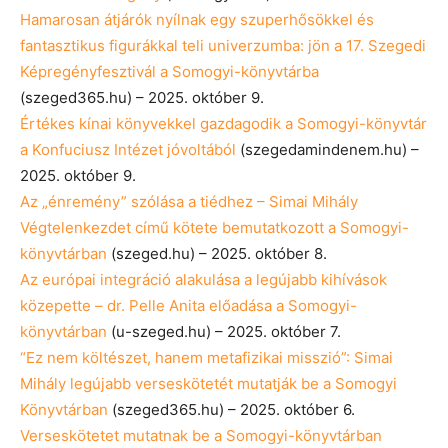
Hamarosan átjárók nyílnak egy szuperhősökkel és
fantasztikus figurákkal teli univerzumba: jön a 17. Szegedi
Képregényfesztivál a Somogyi-könyvtárba
(szeged365.hu) – 2025. október 9.
Értékes kínai könyvekkel gazdagodik a Somogyi-könyvtár
a Konfuciusz Intézet jóvoltából
(szegedamindenem.hu) –
2025. október 9.
Az „énremény” szólása a tiédhez – Simai Mihály
Végtelenkezdet című kötete bemutatkozott a Somogyi-
könyvtárban
(szeged.hu) – 2025. október 8.
Az európai integráció alakulása a legújabb kihívások
közepette – dr. Pelle Anita előadása a Somogyi-
könyvtárban
(u-szeged.hu) – 2025. október 7.
“Ez nem költészet, hanem metafizikai misszió”: Simai
Mihály legújabb verseskötetét mutatják be a Somogyi
Könyvtárban
(szeged365.hu) – 2025. október 6.
Verseskötetet mutatnak be a Somogyi-könyvtárban