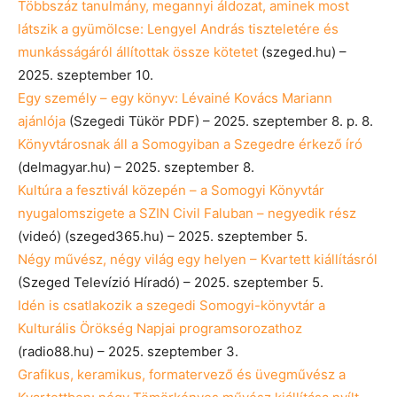
Többszáz tanulmány, megannyi áldozat, aminek most
látszik a gyümölcse: Lengyel András tiszteletére és
munkásságáról állítottak össze kötetet
(szeged.hu) –
2025. szeptember 10.
Egy személy – egy könyv: Lévainé Kovács Mariann
ajánlója
(Szegedi Tükör PDF) – 2025. szeptember 8. p. 8.
Könyvtárosnak áll a Somogyiban a Szegedre érkező író
(delmagyar.hu) – 2025. szeptember 8.
Kultúra a fesztivál közepén – a Somogyi Könyvtár
nyugalomszigete a SZIN Civil Faluban – negyedik rész
(videó) (szeged365.hu) – 2025. szeptember 5.
Négy művész, négy világ egy helyen – Kvartett kiállításról
(Szeged Televízió Híradó) – 2025. szeptember 5.
Idén is csatlakozik a szegedi Somogyi-könyvtár a
Kulturális Örökség Napjai programsorozathoz
(radio88.hu) – 2025. szeptember 3.
Grafikus, keramikus, formatervező és üvegművész a