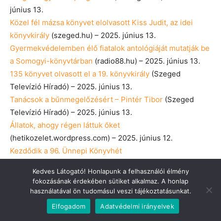
június 13.
Közel fél mázsa könyvet elolvasott Kiss Judit, az idei
könyvkirály
(szeged.hu) – 2025. június 13.
Gyermekvédelemben élő fiatalok antológiáját mutatják be
a Somogyi-könyvtárban
(radio88.hu) – 2025. június 13.
135 könyvet olvasott el a 19. könyvkirály
(Szeged
Televízió Híradó) – 2025. június 13.
Tanácsok a bűnmegelőzésért – Pintér Tibor
(Szeged
Televízió Híradó) – 2025. június 13.
Állatok, ahogy régen láttuk őket
(hetikozelet.wordpress.com) – 2025. június 12.
Kezdődik a 96. Ünnepi Könyvhét
(hetikozelet.wordpress.com) – 2025. június 12.
Kedves Látogató! Honlapunk a felhasználói élmény
A 96. Ünnepi Könyvhétről
(Körút Magazinműsor) – 2025.
fokozásának érdekében sütiket alkalmaz. A honlap
június 12.
használatával ön tudomásul veszi tájékoztatásunkat.
Elrajtolt a 96. Ünnepi Könyvhét Szegeden
Elfogadom
Adatvédelmi irányelvek
(szegedinap.hu) – 2025. június 12.