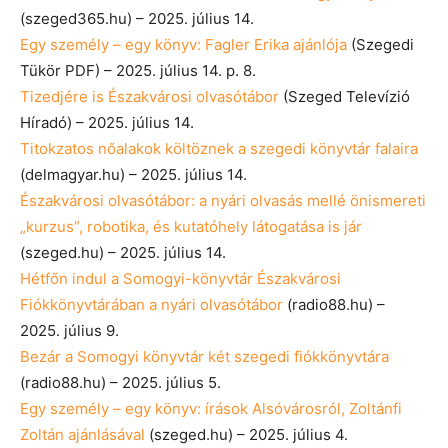
(szeged365.hu) – 2025. július 14.
Egy személy – egy könyv: Fagler Erika ajánlója
(Szegedi
Tükör PDF) – 2025. július 14. p. 8.
Tizedjére is Északvárosi olvasótábor
(Szeged Televízió
Híradó) – 2025. július 14.
Titokzatos nőalakok költöznek a szegedi könyvtár falaira
(delmagyar.hu) – 2025. július 14.
Északvárosi olvasótábor: a nyári olvasás mellé önismereti
„kurzus”, robotika, és kutatóhely látogatása is jár
(szeged.hu) – 2025. július 14.
Hétfőn indul a Somogyi-könyvtár Északvárosi
Fiókkönyvtárában a nyári olvasótábor
(radio88.hu) –
2025. július 9.
Bezár a Somogyi könyvtár két szegedi fiókkönyvtára
(radio88.hu) – 2025. július 5.
Egy személy – egy könyv: írások Alsóvárosról, Zoltánfi
Zoltán ajánlásával
(szeged.hu) – 2025. július 4.