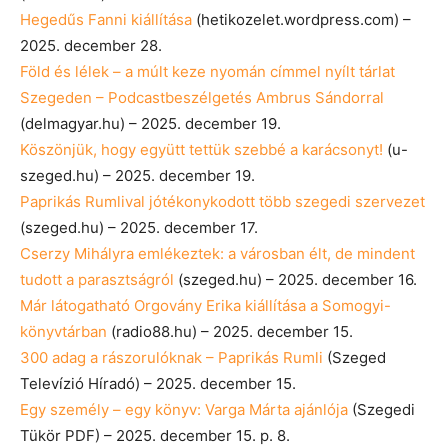
Hegedűs Fanni kiállítása
(hetikozelet.wordpress.com) –
2025. december 28.
Föld és lélek – a múlt keze nyomán címmel nyílt tárlat
Szegeden – Podcastbeszélgetés Ambrus Sándorral
(delmagyar.hu) – 2025. december 19.
Köszönjük, hogy együtt tettük szebbé a karácsonyt!
(u-
szeged.hu) – 2025. december 19.
Paprikás Rumlival jótékonykodott több szegedi szervezet
(szeged.hu) – 2025. december 17.
Cserzy Mihályra emlékeztek: a városban élt, de mindent
tudott a parasztságról
(szeged.hu) – 2025. december 16.
Már látogatható Orgovány Erika kiállítása a Somogyi-
könyvtárban
(radio88.hu) – 2025. december 15.
300 adag a rászorulóknak – Paprikás Rumli
(Szeged
Televízió Híradó) – 2025. december 15.
Egy személy – egy könyv: Varga Márta ajánlója
(Szegedi
Tükör PDF) – 2025. december 15. p. 8.