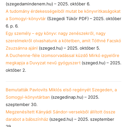
(szegedamindenem.hu) – 2025. október 6.
A tudomány érdekességeiből mutat be könyvritkaságokat
a Somogyi-könyvtár
(Szegedi Tükör PDF) – 2025. október
6. p. 6.
Egy személy – egy könyv: nagy zenészekről, nagy
szerelmekről olvashatunk a kötetben, amit Tóthné Facskó
Zsuzsánna ajánl
(szeged.hu) – 2025. október 5.
A Duchenne-féle izomsorvadással küzdő Mirkó egyelőre
megkapja a Duvyzat nevű gyógyszert
(szeged.hu) – 2025.
október 2.
Bemutatták Pavlovits Miklós első regényét Szegeden, a
Somogyi-könyvtárban
(szegedinap.hu) – 2025.
szeptember 30.
Megzenésített Kányádi Sándor-versekből állított össze
darabot a bábszínház
(szeged.hu) – 2025. szeptember
29.