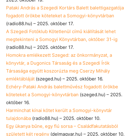
Pataki András a Szegedi Kortárs Balett balettigazgatója
fogadott örökbe köteteket a Somogyi-könyvtárban
(radio88.hu) – 2025. október 17.
A Szegedi Fotóklub Kötetlenül című kiállítását lehet
megtekinteni a Somogyi Könyvtárban, október 31-ig
(radio88.hu) – 2025. október 17.
Homokra emlékezett Szeged: az önkormányzat, a
könyvtár, a Dugonics Társaság és a Szegedi Írók
Társasága együtt koszorúzta meg Cserzy Mihály
emléktábláját
(szeged.hu) – 2025. október 16.
Echéry-Pataki András balettművész fogadott örökbe
köteteket a Somogyi-könyvtárban
(szeged.hu) – 2025.
október 16.
Harminchat kínai kötet került a Somogyi-könyvtár
tulajdonába
(radio88.hu) – 2025. október 10.
Egy ükanya bűne, egy fiú sorsa – Családfakutatásból
született két regény
(delmagyar.hu) – 2025. október 10.