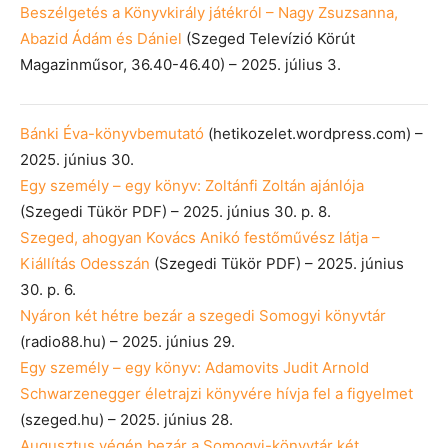
Beszélgetés a Könyvkirály játékról – Nagy Zsuzsanna,
Abazid Ádám és Dániel
(Szeged Televízió Körút
Magazinműsor, 36.40-46.40) – 2025. július 3.
Bánki Éva-könyvbemutató
(hetikozelet.wordpress.com) –
2025. június 30.
Egy személy – egy könyv: Zoltánfi Zoltán ajánlója
(Szegedi Tükör PDF) – 2025. június 30. p. 8.
Szeged, ahogyan Kovács Anikó festőművész látja –
Kiállítás Odesszán
(Szegedi Tükör PDF) – 2025. június
30. p. 6.
Nyáron két hétre bezár a szegedi Somogyi könyvtár
(radio88.hu) – 2025. június 29.
Egy személy – egy könyv: Adamovits Judit Arnold
Schwarzenegger életrajzi könyvére hívja fel a figyelmet
(szeged.hu) – 2025. június 28.
Augusztus végén bezár a Somogyi-könyvtár két