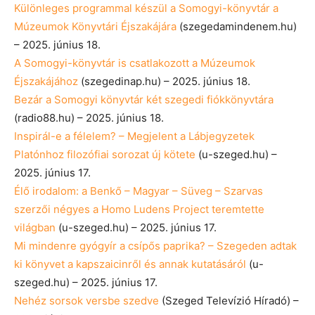
Különleges programmal készül a Somogyi-könyvtár a
Múzeumok Könyvtári Éjszakájára
(szegedamindenem.hu)
– 2025. június 18.
A Somogyi-könyvtár is csatlakozott a Múzeumok
Éjszakájához
(szegedinap.hu) – 2025. június 18.
Bezár a Somogyi könyvtár két szegedi fiókkönyvtára
(radio88.hu) – 2025. június 18.
Inspirál-e a félelem? – Megjelent a Lábjegyzetek
Platónhoz filozófiai sorozat új kötete
(u-szeged.hu) –
2025. június 17.
Élő irodalom: a Benkő – Magyar – Süveg – Szarvas
szerzői négyes a Homo Ludens Project teremtette
világban
(u-szeged.hu) – 2025. június 17.
Mi mindenre gyógyír a csípős paprika? – Szegeden adtak
ki könyvet a kapszaicinről és annak kutatásáról
(u-
szeged.hu) – 2025. június 17.
Nehéz sorsok versbe szedve
(Szeged Televízió Híradó) –