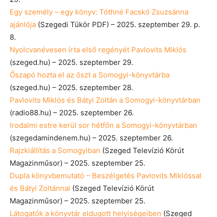
Egy személy – egy könyv: Tóthné Facskó Zsuzsánna
ajánlója
(Szegedi Tükör PDF) – 2025. szeptember 29. p.
8.
Nyolcvanévesen írta első regényét Pavlovits Miklós
(szeged.hu) – 2025. szeptember 29.
Őszapó hozta el az őszt a Somogyi-könyvtárba
(szeged.hu) – 2025. szeptember 28.
Pavlovits Miklós és Bátyi Zoltán a Somogyi-könyvtárban
(radio88.hu) – 2025. szeptember 26.
Irodalmi estre kerül sor hétfőn a Somogyi-könyvtárban
(szegedamindenem.hu) – 2025. szeptember 26.
Rajzkiállítás a Somogyiban
(Szeged Televízió Körút
Magazinműsor) – 2025. szeptember 25.
Dupla könyvbemutató – Beszélgetés Pavlovits Miklóssal
és Bátyi Zoltánnal
(Szeged Televízió Körút
Magazinműsor) – 2025. szeptember 25.
Látogatók a könyvtár eldugott helyiségeiben
(Szeged