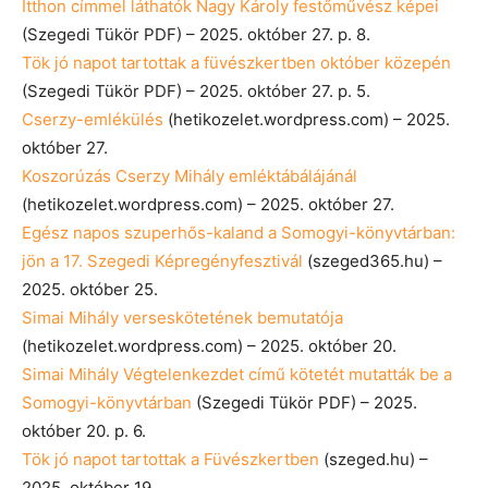
Itthon címmel láthatók Nagy Károly festőművész képei
(Szegedi Tükör PDF) – 2025. október 27. p. 8.
Tök jó napot tartottak a füvészkertben október közepén
(Szegedi Tükör PDF) – 2025. október 27. p. 5.
Cserzy-emlékülés
(hetikozelet.wordpress.com) – 2025.
október 27.
Koszorúzás Cserzy Mihály emléktábálájánál
(hetikozelet.wordpress.com) – 2025. október 27.
Egész napos szuperhős-kaland a Somogyi-könyvtárban:
jön a 17. Szegedi Képregényfesztivál
(szeged365.hu) –
2025. október 25.
Simai Mihály verseskötetének bemutatója
(hetikozelet.wordpress.com) – 2025. október 20.
Simai Mihály Végtelenkezdet című kötetét mutatták be a
Somogyi-könyvtárban
(Szegedi Tükör PDF) – 2025.
október 20. p. 6.
Tök jó napot tartottak a Füvészkertben
(szeged.hu) –
2025. október 19.