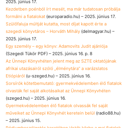
2025. június 17.
Kezdetben poénból írt mesét, ma már tudatosan próbálja
formálni a fiatalokat
(europaradio.hu) – 2025. június 17.
Szülőfaluja múltját kutatta, most díjat kapott érte a
szegedi könyvtáros – Horváth Mihály
(delmagyar.hu) –
2025. június 17.
Egy személy – egy könyv: Adamovits Judit ajánlója
(Szegedi Tükör PDF) – 2025. június 16. p. 8
Az Ünnepi Könyvhéten jelent meg az SZTE oktatójának
afrikai utazásairól szóló „élménytára” a varázslatos
Etiópiáról
(u-szeged.hu) – 2025. június 16.
Sorsírók kötetbemutató: gyermekvédelemben élő fiatalok
olvasták fel saját alkotásaikat az Ünnepi Könyvhéten
(szeged.hu) – 2025. június 16.
Gyermekvédelemben élő fiatalok olvassák fel saját
műveiket az Ünnepi Könyvhét keretein belül
(radio88.hu)
– 2025. június 15.
Pódiumbeszélgetés keretében járták körbe a mai fiatalok