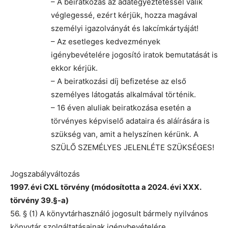
– A beiratkozás az adategyeztetéssel válik
véglegessé, ezért kérjük, hozza magával
személyi igazolványát és lakcímkártyáját!
– Az esetleges kedvezmények
igénybevételére jogosító iratok bemutatását is
ekkor kérjük.
– A beiratkozási díj befizetése az első
személyes látogatás alkalmával történik.
– 16 éven aluliak beiratkozása esetén a
törvényes képviselő adataira és aláírására is
szükség van, amit a helyszínen kérünk. A
SZÜLŐ SZEMÉLYES JELENLÉTE SZÜKSÉGES!
Jogszabályváltozás
1997. évi CXL törvény (módosította a 2024. évi XXX.
törvény 39.§-a)
56. § (1) A könyvtárhasználó jogosult bármely nyilvános
könyvtár szolgáltatásainak igénybevételére.