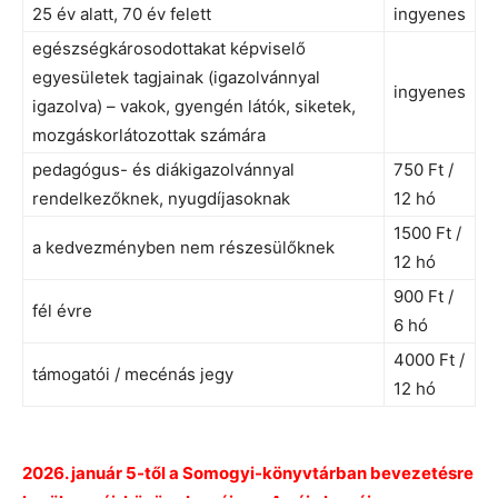
25 év alatt, 70 év felett
ingyenes
egészségkárosodottakat képviselő
egyesületek tagjainak (igazolvánnyal
ingyenes
igazolva) – vakok, gyengén látók, siketek,
mozgáskorlátozottak számára
pedagógus- és diákigazolvánnyal
750 Ft /
rendelkezőknek, nyugdíjasoknak
12 hó
1500 Ft /
a kedvezményben nem részesülőknek
12 hó
900 Ft /
fél évre
6 hó
4000 Ft /
támogatói / mecénás jegy
12 hó
2026. január 5-től a Somogyi-könyvtárban bevezetésre