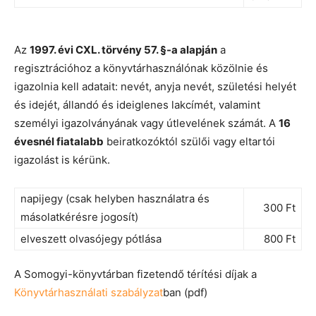
Az
1997. évi CXL. törvény 57. §-a alapján
a
regisztrációhoz a könyvtárhasználónak közölnie és
igazolnia kell adatait: nevét, anyja nevét, születési helyét
és idejét, állandó és ideiglenes lakcímét, valamint
személyi igazolványának vagy útlevelének számát. A
16
évesnél fiatalabb
beiratkozóktól szülői vagy eltartói
igazolást is kérünk.
napijegy (csak helyben használatra és
300 Ft
másolatkérésre jogosít)
elveszett olvasójegy pótlása
800 Ft
A Somogyi-könyvtárban fizetendő térítési díjak a
Könyvtárhasználati szabályzat
ban (pdf)