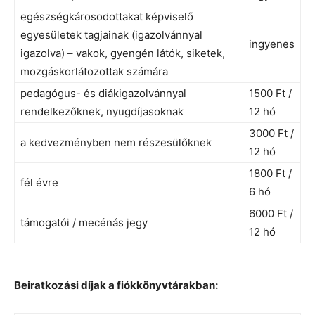
egészségkárosodottakat képviselő
egyesületek tagjainak (igazolvánnyal
ingyenes
igazolva) – vakok, gyengén látók, siketek,
mozgáskorlátozottak számára
pedagógus- és diákigazolvánnyal
1500 Ft /
rendelkezőknek, nyugdíjasoknak
12 hó
3000 Ft /
a kedvezményben nem részesülőknek
12 hó
1800 Ft /
fél évre
6 hó
6000 Ft /
támogatói / mecénás jegy
12 hó
Beiratkozási díjak a fiókkönyvtárakban: