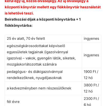
kerül egy új, közös olvasójegy. Az új olvasójegy a
központi könyvtár mellett egy fiókkönyvtár használatát
is lehetővé teszi.
Beiratkozási díjak a központi könyvtárba + 1
fiókkönyvtárba:
25 év alatt, 70 év felett
ingyenes
egészségkárosodottakat képviselő
egyesületek tagjainak (igazolvánnyal
ingyenes
igazolva) – vakok, gyengén látók, siketek,
mozgáskorlátozottak számára
pedagógus- és diákigazolvánnyal
1900 Ft /
rendelkezőknek, nyugdíjasoknak
12 hó
3800 Ft /
a kedvezményben nem részesülőknek
12 hó
2300 Ft /
fél évre
6 hó