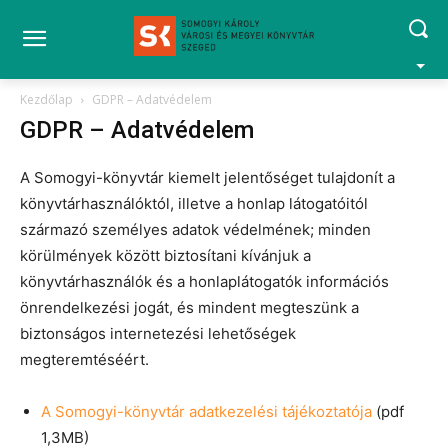
Kezdőlap
GDPR – Adatvédelem
GDPR – Adatvédelem
A Somogyi-könyvtár kiemelt jelentőséget tulajdonít a
könyvtárhasználóktól, illetve a honlap látogatóitól
származó személyes adatok védelmének; minden
körülmények között biztosítani kívánjuk a
könyvtárhasználók és a honlaplátogatók információs
önrendelkezési jogát, és mindent megteszünk a
biztonságos internetezési lehetőségek
megteremtéséért.
A Somogyi-könyvtár adatkezelési tájékoztatója
(pdf
1,3MB)