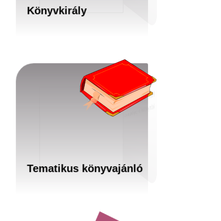
Könyvkirály
H
a különböző témákban keresel
könyveket, akkor jó helyen jársz!
Tematikus könyvajánló