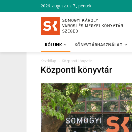
2026. augusztus 7., péntek
RÓLUNK
KÖNYVTÁRHASZNÁLAT
Kezdőlap
Központi könyvtár
Központi könyvtár