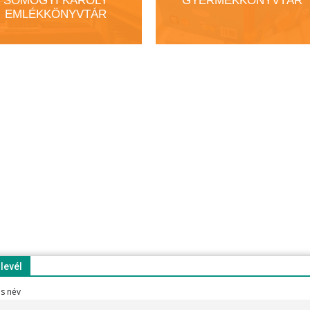
SOMOGYI KÁROLY
GYERMEKKÖNYVTÁR
EMLÉKKÖNYVTÁR
rlevél
es név