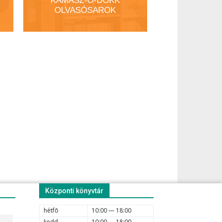
KAMASZ-O-DOKK
OLVASÓSAROK
Központi könyvtár
hétfõ
10:00 — 18:00
kedd
10:00 — 18:00