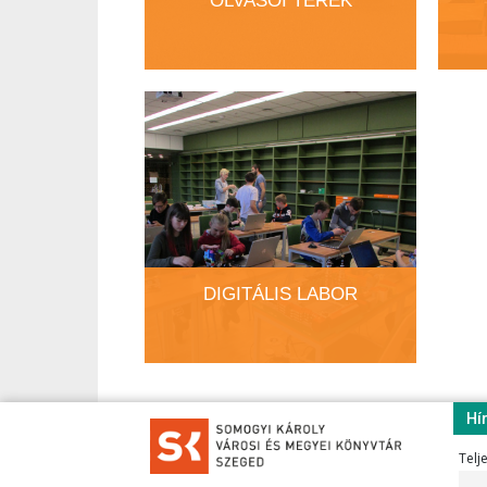
OLVASÓI TEREK
DIGITÁLIS LABOR
Hí
Telj