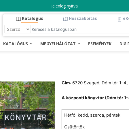
Jelenleg nyitva
Katalógus
Hosszabbítás
eK
KATALÓGUS
MEGYEI HÁLÓZAT
ESEMÉNYEK
DIG
Cím
: 6720 Szeged, Dóm tér 1–4.
A központi könyvtár (Dóm tér 1–4
Hétfő, kedd, szerda, péntek
Csütörtök