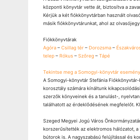
központi könyvtár vette át, biztosítva a zava
Kérjük a két fiókkönyvtárban használt olvas
másik fiókkönyvtárunkat, ahol az olvasójegyü
Fiókkönyvtárak
Agóra
–
Csillag tér
–
Dorozsma
–
Északváro
telep
–
Rókus
–
Szőreg
–
Tápé
Tekintse meg a Somogyi-könyvtár eseményk
A Somogyi-könyvtár Stefánia Fiókkönyvtár-kl
korosztály számára kínáltunk kikapcsolódás
szerzők könyveinek és a tanulást-, nyelvta
találhatott az érdeklődésének megfelelőt. Kl
Szeged Megyei Jogú Város Önkormányzatának 
korszerűsítették az elektromos hálózatot, a 
bútorok is. A nagyszabású felújítással és k