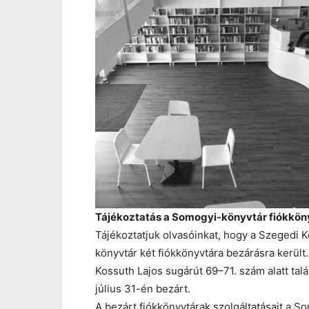
Tájékoztatás a Somogyi-könyvtár fiókkön
Tájékoztatjuk olvasóinkat, hogy a Szegedi 
könyvtár két fiókkönyvtára bezárásra került
Kossuth Lajos sugárút 69–71. szám alatt talál
július 31-én bezárt.
A bezárt fiókkönyvtárak szolgáltatásait a S