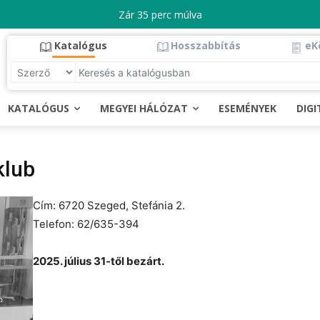
Zár 35 perc múlva
Katalógus
Hosszabbítás
eK
KATALÓGUS
MEGYEI HÁLÓZAT
ESEMÉNYEK
DIG
klub
Cím: 6720 Szeged, Stefánia 2.
Telefon: 62/635-394
2025. július 31-től bezárt.