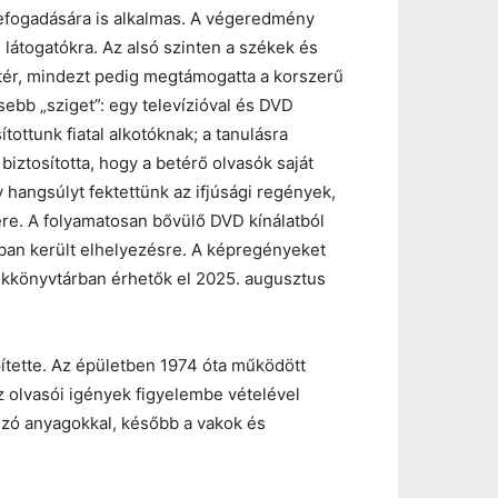
befogadására is alkalmas. A végeredmény
s látogatókra. Az alsó szinten a székek és
tér, mindezt pedig megtámogatta a korszerű
sebb „sziget”: egy televízióval és DVD
ítottunk fiatal alkotóknak; a tanulásra
biztosította, hogy a betérő olvasók saját
hangsúlyt fektettünk az ifjúsági regények,
ére. A folyamatosan bővülő DVD kínálatból
rban került elhelyezésre. A képregényeket
iókkönyvtárban érhetők el 2025. augusztus
pítette. Az épületben 1974 óta működött
az olvasói igények figyelembe vételével
ngzó anyagokkal, később a vakok és