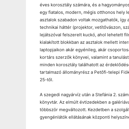
éves korosztály számára, és a hagyományos
egy fiatalos, modern, mégis otthonos hely le
asztalok szabadon voltak mozgathatók, így 
technikai háttér (projektor, vetítővászon, s
lejátszóval felszerelt kuckó, ahol lehetett fi
kialakított blokkban az asztalok mellett int
laptopjaikon akár egyénileg, akár csoporto
kortárs szerzők könyvei, valamint a tanulá
minden korosztály találhatott az érdeklődé
tartalmazó állományrész a Petőfi-telepi Fi
25-től.
A szegedi nagyárvíz után a Stefánia 2. szám
könyvtár. Az elmúlt évtizedekben a galériáv
többször megváltozott. Kezdetben a szolgál
gyengénlátók ellátásának központi helyszíné