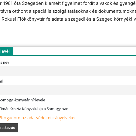
1981 óta Szegeden kiemelt figyelmet fordít a vakok és gyengénl
ávra otthont a speciális szolgáltatásoknak és dokumentumoknak,
a Rókusi Fiókkönyvtár feladata a szegedi és a Szeged környéki 
rlevél
es név
il
omogyi-könyvtár hírlevele
imár Kriszta Könyvklubja a Somogyiban
Elfogadom az adatvédelmi irányelveket.