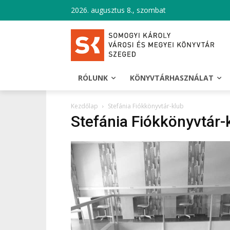
2026. augusztus 8., szombat
RÓLUNK
KÖNYVTÁRHASZNÁLAT
Kezdőlap
Stefánia Fiókkönyvtár-klub
Stefánia Fiókkönyvtár-