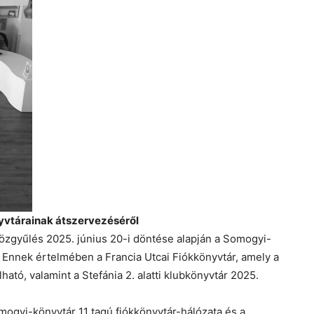
yvtárainak átszervezéséről
Közgyűlés 2025. június 20-i döntése alapján a Somogyi-
. Ennek értelmében a Francia Utcai Fiókkönyvtár, amely a
ható, valamint a Stefánia 2. alatti klubkönyvtár 2025.
omogyi-könyvtár 11 tagú fiókkönyvtár-hálózata és a