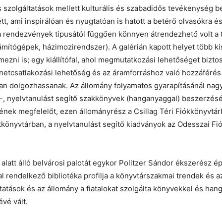
 szolgáltatások mellett kulturális és szabadidős tevékenység 
tt, ami inspirálóan és nyugtatóan is hatott a betérő olvasókra é
a rendezvények típusától függően könnyen átrendezhető volt a 
zámítógépek, házimozirendszer). A galérián kapott helyet több ki
lmezni is; egy kiállítófal, ahol megmutatkozási lehetőséget biztos
ernetcsatlakozási lehetőség és az áramforráshoz való hozzáférés 
san dolgozhassanak. Az állomány folyamatos gyarapításánál nagy 
st-, nyelvtanulást segítő szakkönyvek (hanganyaggal) beszerzés
sének megfelelőt, ezen állományrész a Csillag Téri Fiókkönyvtá
ókkönyvtárban, a nyelvtanulást segítő kiadványok az Odesszai F
 alatt álló belvárosi palotát egykor Politzer Sándor ékszerész é
al rendelkező bibliotéka profilja a könyvtárszakmai trendek és 
tatások és az állomány a fiatalokat szolgálta könyvekkel és ha
vé vált.