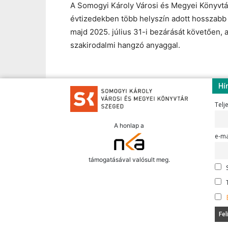
A Somogyi Károly Városi és Megyei Könyvtár 
évtizedekben több helyszín adott hosszabb t
majd 2025. július 31-i bezárását követően, 
szakirodalmi hangzó anyaggal.
Hí
Telj
A honlap a
e-ma
támogatásával valósult meg.
S
T