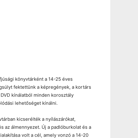
Ifjúsági könyvtárként a 14-25 éves
súlyt fektettünk a képregények, a kortárs
 DVD kínálatból minden korosztály
lódási lehetőséget kínálni.
árban kicserélték a nyílászárókat,
 és az álmennyezet. Új a padlóburkolat és a
alakítása volt a cél, amely vonzó a 14-20