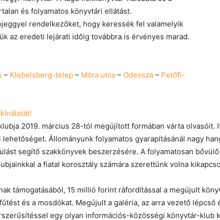
rtalan és folyamatos könyvtári ellátást.
ójeggyel rendelkezőket, hogy keressék fel valamelyik
k az eredeti lejárati időig továbbra is érvényes marad.
s
–
Klebelsberg-telep
–
Móra utca
–
Odessza
–
Petőfi-
ínálatát!
ubja 2019. március 28-tól megújított formában várta olvasóit. 
i lehetőséget. Állományunk folyamatos gyarapításánál nagy hang
nulást segítő szakkönyvek beszerzésére. A folyamatosan bővülő
ubjainkkal a fiatal korosztály számára szerettünk volna kikapcso
támogatásából, 15 millió forint ráfordítással a megújult könyvt
fűtést és a mosdókat. Megújult a galéria, az arra vezető lépcső
orszerűsítéssel egy olyan információs-közösségi könyvtár-klub ki