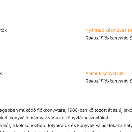
rtök
Nyárzáró kézműves fo
Rókusi Fiókkönyvtár,
k
Animus Könyvklub
Rókusi Fiókkönyvtár,
gebben működő fiókkönyvtára, 1986-ban költözött át az új lakót
rekkel, könyvállománnyal várjuk a könyvtárhasználókat.
lót, a kölcsönözhető folyóiratok és könyvek választékát a helyi 