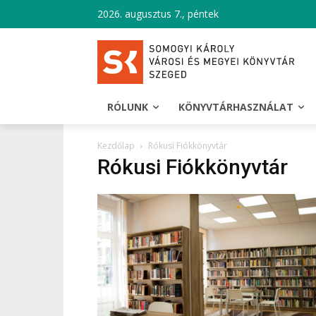
2026. augusztus 7., péntek
RÓLUNK
KÖNYVTÁRHASZNÁLAT
Kezdőlap
Rókusi Fiókkönyvtár
Rókusi Fiókkönyvtár