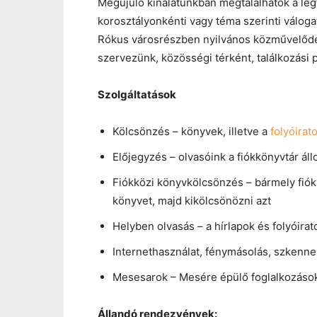
Megújuló kínálatunkban megtalálhatók a le
korosztályonkénti vagy téma szerinti váloga
Rókus városrészben nyilvános közművelődés
szervezünk, közösségi térként, találkozási 
Szolgáltatások
Kölcsönzés – könyvek, illetve a
folyóirat
Előjegyzés – olvasóink a fiókkönyvtár á
Fiókközi könyvkölcsönzés – bármely fiók
könyvet, majd kikölcsönözni azt
Helyben olvasás – a hírlapok és folyóira
Internethasználat, fénymásolás, szkenne
Mesesarok – Mesére épülő foglalkozások
Állandó rendezvények: