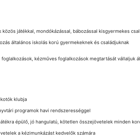
 közös játékkal, mondókázással, bábozással kisgyermekes csa
ozás általános iskolás korú gyermekeknek és családjuknak
foglalkozások, kézműves foglalkozások megtartását vállaljuk ál
kotók klubja
önyvtári programok havi rendszerességgel
játékra épülő, jó hangulatú, kötetlen összejövetelek minden ko
jövetelek a kézimunkázást kedvelők számára