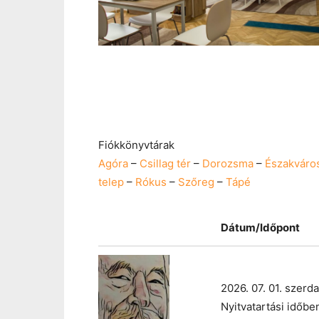
Fiókkönyvtárak
Agóra
–
Csillag tér
–
Dorozsma
–
Északváro
telep
–
Rókus
–
Szőreg
–
Tápé
Dátum/Időpont
2026. 07. 01. szerda
Nyitvatartási időbe