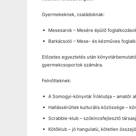
Gyermekeknek, családoknak:
Mesesarok – Mesére épülő foglalkozások
Barkácsoló – Mese- és kézműves foglalk
Előzetes egyeztetés után könyvtárbemutató 
gyermekcsoportok számára.
Felnőtteknek:
A Somogyi-könyvtár Íróklubja – amatőr al
Hallássérültek kulturális közössége – k
Scrabble-klub – szókincsfejlesztő társas
Kötőklub – jó hangulatú, kötetlen össze