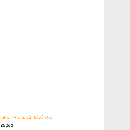
bbiek – Csukás István 90
 Szeged