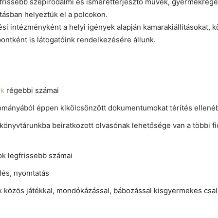
gfrissebb szépirodalmi és ismeretterjesztő művek, gyermekregé
tásban helyeztük el a polcokon.
i intézményként a helyi igények alapján kamarakiállításokat,
pontként is látogatóink rendelkezésére állunk.
ok
régebbi számai
llományából éppen kikölcsönzött dokumentumokat térítés ellené
könyvtárunkba beiratkozott olvasónak lehetősége van a többi fi
tok legfrissebb számai
lés, nyomtatás
 közös játékkal, mondókázással, bábozással kisgyermekes csa