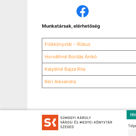
Munkatársak, elérhetőség
Fiókkönyvtár – Rókus
Horváthné Bordás Anikó
Kalydiné Bajza Rita
Kéri Alexandra
Hí
Telj