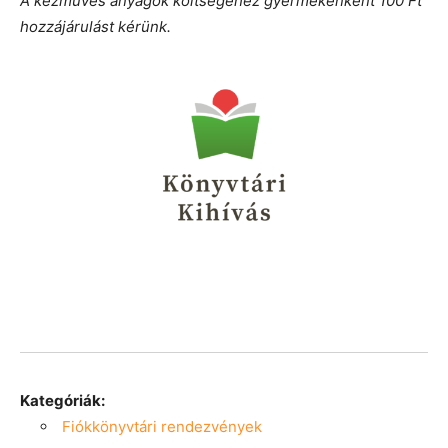
A kézműves anyagok költségéhez gyermekenként 100 Ft
hozzájárulást kérünk.
Kategóriák:
Fiókkönyvtári rendezvények