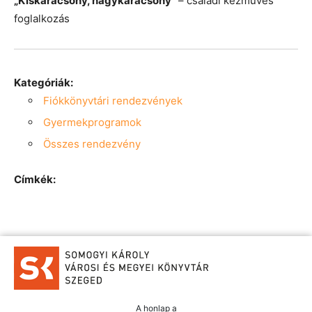
„Kiskarácsony, nagykarácsony”
– családi kézműves
foglalkozás
Kategóriák:
Fiókkönyvtári rendezvények
Gyermekprogramok
Összes rendezvény
Címkék:
A honlap a