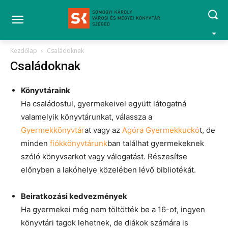
Kezdőlap
Családoknak
Családoknak
Könyvtáraink
Ha családostul, gyermekeivel együtt látogatná
valamelyik könyvtárunkat, válassza a
Gyermekkönyvtár
at vagy az
Agóra Gyermekkuckó
t, de
minden
fiókkönyvtárunk
ban találhat gyermekeknek
szóló könyvsarkot vagy válogatást. Részesítse
előnyben a lakóhelye közelében lévő bibliotékát.
Beiratkozási kedvezmények
Ha gyermekei még nem töltötték be a 16-ot, ingyen
könyvtári tagok lehetnek, de diákok számára is