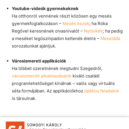
Youtube-videók gyermekeknek
Ha otthonról vennének részt közösen egy mesés
gyermekfoglalkozáson –
Mesés kezek
; ha Róka
Regővel keresnének olvasnivalót –
Nyitnikék
; ha pedig
a meséket legószínpadon keltenék életre –
Meseláda
sorozatunkat ajánljuk.
Városismereti applikációk
Ha többet szeretnének megtudni Szegedről,
városismereti alkalmazásaink
kiváló családi
programlehetőséget kínálnak – valós vagy virtuális
séta formájában. Az applikációkhoz
játékos feladatok
is társulnak.