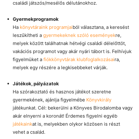
családi játszós/mesélős délutánokhoz.
Gyermekprogramok
Ha
könyvtáraink programjai
ból választana, a keresést
leszűkítheti a
gyermekeknek szóló események
re,
melyek között találhatnak hétvégi családi délelőttöt,
vakációs programot vagy akár nyári tábort is. Felhívjuk
figyelmüket a
fiókkönyvtárak klubfoglalkozásai
ra,
melyek egy részére a legkisebbeket várják.
Játékok, pályázatok
Ha szórakoztató és hasznos játékot szeretne
gyermekének, ajánlja figyelmébe
Könyvkirály
játékunkat. Cél: bekerülni a Könyves Birodalomba vagy
akár elnyerni a koronát! Érdemes figyelni egyéb
játékaink
at is, melyekben olykor közösen is részt
vehet a család.