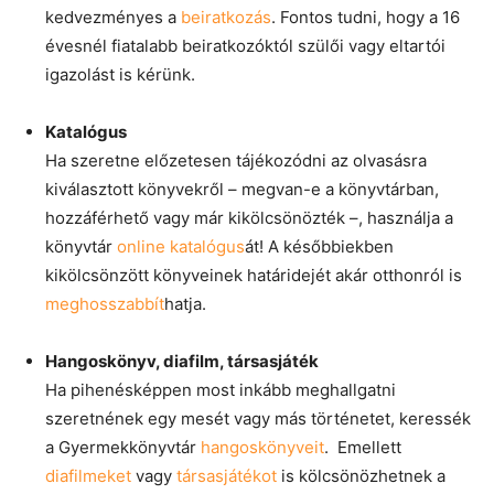
kedvezményes a
beiratkozás
. Fontos tudni, hogy a 16
évesnél fiatalabb beiratkozóktól szülői vagy eltartói
igazolást is kérünk.
Katalógus
Ha szeretne előzetesen tájékozódni az olvasásra
kiválasztott könyvekről – megvan-e a könyvtárban,
hozzáférhető vagy már kikölcsönözték –, használja a
könyvtár
online katalógus
át! A későbbiekben
kikölcsönzött könyveinek határidejét akár otthonról is
meghosszabbít
hatja.
Hangoskönyv, diafilm, társasjáték
Ha pihenésképpen most inkább meghallgatni
szeretnének egy mesét vagy más történetet, keressék
a Gyermekkönyvtár
hangoskönyveit
. Emellett
diafilmeket
vagy
társasjátékot
is kölcsönözhetnek a