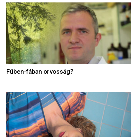
Fűben-fában orvosság?