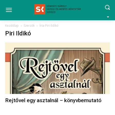
Kezdőlap
Szerzők
Írta Piri Ildikó
Piri Ildikó
Rejtővel egy asztalnál – könyvbemutató