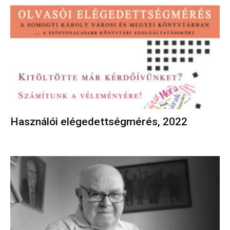
Használói elégedettségmérés, 2022