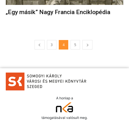
„Egy másik” Nagy Francia Enciklopédia
3
4
5
A honlap a
támogatásával valósult meg.