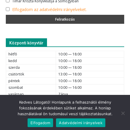
Timár Kriszta Könyvklubja a Somogyiban
Elfogadom az adatvédelmi irányelveket.
Központi könyvtár
hétfõ
10:00 — 18:00
kedd
10:00 — 18:00
szerda
10:00 — 18:00
csütörtök
13:00 — 18:00
péntek
10:00 — 18:00
szombat
10:00 — 16:00
vasárnap
Zárva
Kedves Látogató! Honlapunk a felhasználói élmény
fokozásának érdekében sütiket alkalmaz. A honlap
e-mail
6720 Szeged, Dóm tér 1-4. (62) 425-525, (62) 630-634;
használatával ön tudomásul veszi tájékoztatásunkat.
© 2021 Somogyi Károly Városi és Megyei Könyvtár - Minden jog
Elfogadom
Adatvédelmi irányelvek
fenntartva.
Adatvédelem