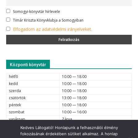
Somogyi-könyvtár hírlevele
Timár Kriszta Könyvklubja a Somogyiban
Elfogadom az adatvédelmi irányelveket.
Központi könyvtár
hétfõ
10:00 — 18:00
kedd
10:00 — 18:00
szerda
10:00 — 18:00
csütörtök
13:00 — 18:00
péntek
10:00 — 18:00
szombat
10:00 — 16:00
vasárnap
Zárva
Kedves Látogató! Honlapunk a felhasználói élmény
fokozásának érdekében sütiket alkalmaz. A honlap
e-mail