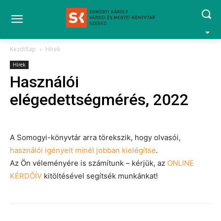
Kezdőlap
Hírek
Hírek
Használói
elégedettségmérés, 2022
A Somogyi-könyvtár arra törekszik, hogy olvasói,
használói igényeit minél jobban kielégítse
.
Az Ön véleményére is számítunk – kérjük, az
ONLINE
KÉRDŐÍV
kitöltésével segítsék munkánkat!