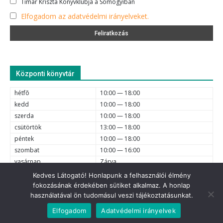
Timár Kriszta Könyvklubja a Somogyiban
Elfogadom az adatvédelmi irányelveket.
Központi könyvtár
hétfõ
10:00 — 18:00
kedd
10:00 — 18:00
szerda
10:00 — 18:00
csütörtök
13:00 — 18:00
péntek
10:00 — 18:00
szombat
10:00 — 16:00
vasárnap
Zárva
Kedves Látogató! Honlapunk a felhasználói élmény
fokozásának érdekében sütiket alkalmaz. A honlap
e-mail
6720 Szeged, Dóm tér 1-4. (62) 425-525, (62) 630-634;
használatával ön tudomásul veszi tájékoztatásunkat.
© 2021 Somogyi Károly Városi és Megyei Könyvtár - Minden jog
Elfogadom
Adatvédelmi irányelvek
fenntartva.
Adatvédelem