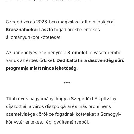
Szeged város 2026-ban megválasztott díszpolgára,
Krasznahorkai László
fogad örökbe értékes
állományunkból köteteket.
Az ünnepélyes eseményre a
3. emelet
i olvasóterembe
várjuk az érdeklődőket.
Dedikáltatni a díszvendég sűrű
programja miatt nincs lehetőség.
***
Több éves hagyomány, hogy a Szegedért Alapítvány
díjazottjai, a város díszpolgárai és más prominens
személyiségek örökbe fogadnak köteteket a Somogyi-
könyvtár értékes, régi gyűjteményéből.