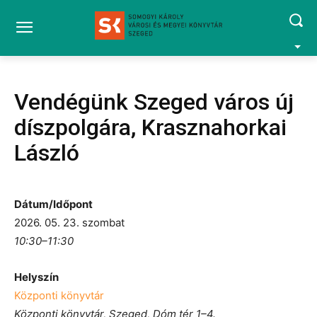
Vendégünk Szeged város új
díszpolgára, Krasznahorkai
László
Dátum/Időpont
2026. 05. 23. szombat
10:30–11:30
Helyszín
Központi könyvtár
Központi könyvtár, Szeged, Dóm tér 1–4.