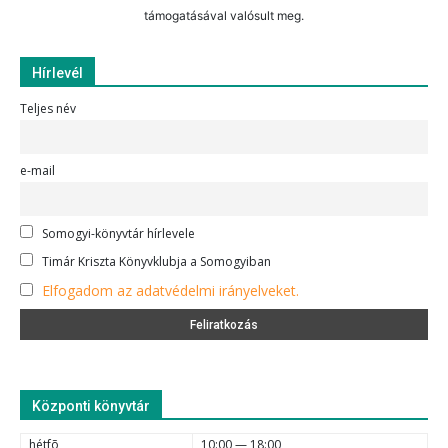
támogatásával valósult meg.
Hírlevél
Teljes név
e-mail
Somogyi-könyvtár hírlevele
Timár Kriszta Könyvklubja a Somogyiban
Elfogadom az adatvédelmi irányelveket.
Központi könyvtár
hétfõ
10:00 — 18:00