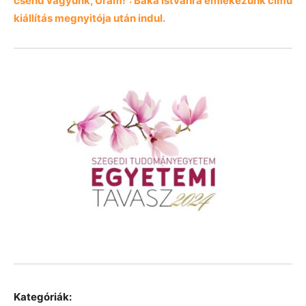
csend vagyunk, Uram!”: Baka Istvánra emlékezünk című
kiállítás megnyitója után indul.
Kategóriák: