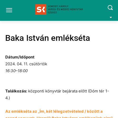
Baka István emlékséta
Dátum/Időpont
2024. 04. 11. csütörtök
16:30–18:00
Találkozás:
központi könyvtár bejárata előtt (Dóm tér 1-
4.)
Az emlékséta az „Ím, két lélegzetvételed / között a