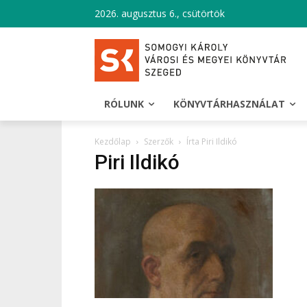
2026. augusztus 6., csütörtök
RÓLUNK
KÖNYVTÁRHASZNÁLAT
Kezdőlap
Szerzők
Írta Piri Ildikó
Piri Ildikó