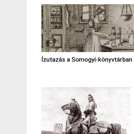
Ízutazás a Somogyi-könyvtárban