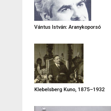
Vántus István: Aranykoporsó
Klebelsberg Kuno, 1875–1932