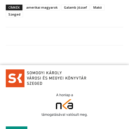
CÍMKÉK
amerikai magyarok
Galamb József
Makó
Szeged
A honlap a
támogatásával valósult meg.