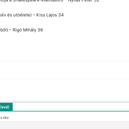
év és utóélete) – Kiss Lajos 34
nből) – Rigó Mihály 36
rlevél
es név