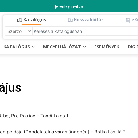
Jelenleg nyitva
Katalógus
Hosszabbítás
eK
KATALÓGUS
MEGYEI HÁLÓZAT
ESEMÉNYEK
DIG
ájus
rbe, Pro Patriae – Tandi Lajos 1
ed példája (Gondolatok a város ünnepén) – Botka László 2