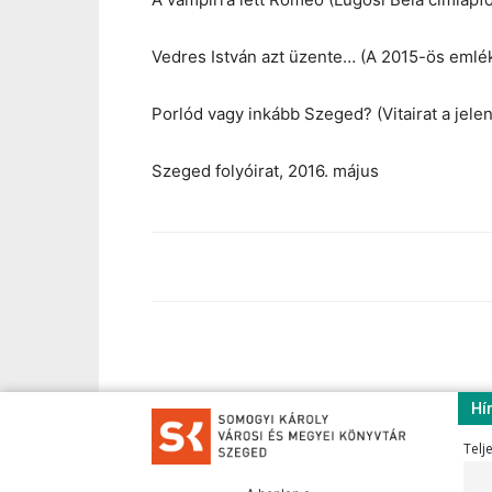
Vedres István azt üzente… (A 2015-ös emlék
Porlód vagy inkább Szeged? (Vitairat a jele
Szeged folyóirat, 2016. május
Hí
Telj