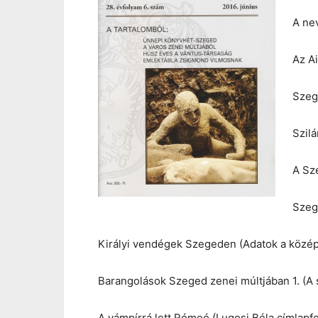
A ne
Az Ai
Szege
Szilá
A Sz
Szeg
Királyi vendégek Szegeden (Adatok a közép
Barangolások Szeged zenei múltjában 1. (A 
A vámpírrá lett Rómeó (Lugosi Béla címlapfo