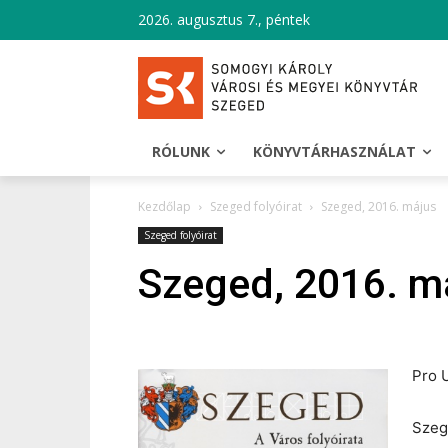
2026. augusztus 7., péntek
RÓLUNK
KÖNYVTÁRHASZNÁLAT
Kezdőlap
Szeged folyóirat
Szeged, 2016. május
Szeged folyóirat
Szeged, 2016. m
Pro U
Szeg