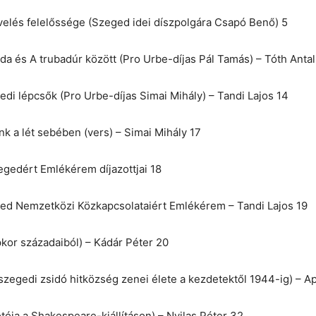
velés felelőssége (Szeged idei díszpolgára Csapó Benő) 5
da és A trubadúr között (Pro Urbe-díjas Pál Tamás) – Tóth Antal
di lépcsők (Pro Urbe-díjas Simai Mihály) – Tandi Lajos 14
nk a lét sebében (vers) – Simai Mihály 17
egedért Emlékérem díjazottjai 18
ed Nemzetközi Közkapcsolataiért Emlékérem – Tandi Lajos 19
kor századaiból) – Kádár Péter 20
szegedi zsidó hitközség zenei élete a kezdetektől 1944-ig) – A
tója a Shakespeare-kiállításon) – Nyilas Péter 32