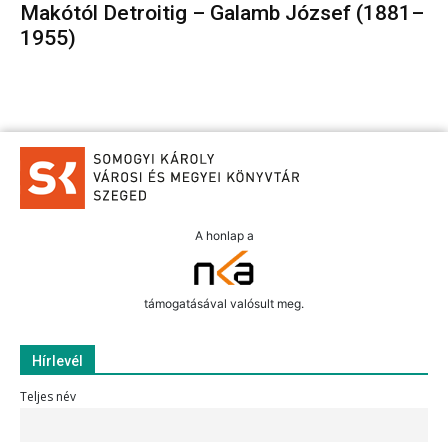
Makótól Detroitig – Galamb József (1881–
1955)
A honlap a
támogatásával valósult meg.
Hírlevél
Teljes név