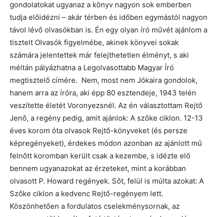
gondolatokat ugyanaz a könyv nagyon sok emberben
tudja előidézni – akár térben és időben egymástól nagyon
távol lévő olvasókban is. Én egy olyan író művét ajánlom a
tisztelt Olvasók figyelmébe, akinek könyvei sokak
számára jelentettek már felejthetetlen élményt, s aki
méltán pályázhatna a Legolvasottabb Magyar Író
megtisztelő címére. Nem, most nem Jókaira gondolok,
hanem arra az íróra, aki épp 80 esztendeje, 1943 telén
veszítette életét Voronyezsnél. Az én választottam Rejtő
Jenő, a regény pedig, amit ajánlok
:
A szőke ciklon. 12-13
éves korom óta olvasok Rejtő-könyveket (és persze
képregényeket), érdekes módon azonban az ajánlott mű
felnőtt koromban került csak a kezembe, s idézte elő
bennem ugyanazokat az érzeteket, mint a korábban
olvasott P. Howard regények. Sőt, felül is múlta azokat: A
Szőke ciklon a kedvenc Rejtő-regényem lett.
Köszönhetően a fordulatos cselekménysornak, az