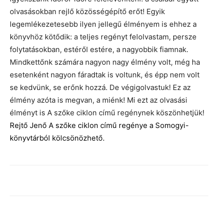
olvasásokban rejlő közösségépítő erőt! Egyik
legemlékezetesebb ilyen jellegű élményem is ehhez a
könyvhöz kötődik: a teljes regényt felolvastam, persze
folytatásokban, estéről estére, a nagyobbik fiamnak.
Mindkettőnk számára nagyon nagy élmény volt, még ha
esetenként nagyon fáradtak is voltunk, és épp nem volt
se kedvünk, se erőnk hozzá. De végigolvastuk! Ez az
élmény azóta is megvan, a miénk! Mi ezt az olvasási
élményt is A szőke ciklon című regénynek köszönhetjük!
Rejtő Jenő A szőke ciklon című regénye a Somogyi-
könyvtárból kölcsönözhető.