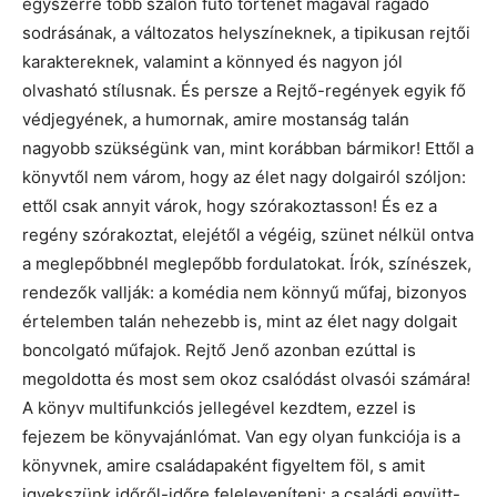
egyszerre több szálon futó történet magával ragadó
sodrásának, a változatos helyszíneknek, a tipikusan rejtői
karaktereknek, valamint a könnyed és nagyon jól
olvasható stílusnak. És persze a Rejtő-regények egyik fő
védjegyének, a humornak, amire mostanság talán
nagyobb szükségünk van, mint korábban bármikor! Ettől a
könyvtől nem várom, hogy az élet nagy dolgairól szóljon:
ettől csak annyit várok, hogy szórakoztasson! És ez a
regény szórakoztat, elejétől a végéig, szünet nélkül ontva
a meglepőbbnél meglepőbb fordulatokat. Írók, színészek,
rendezők vallják: a komédia nem könnyű műfaj, bizonyos
értelemben talán nehezebb is, mint az élet nagy dolgait
boncolgató műfajok. Rejtő Jenő azonban ezúttal is
megoldotta és most sem okoz csalódást olvasói számára!
A könyv multifunkciós jellegével kezdtem, ezzel is
fejezem be könyvajánlómat. Van egy olyan funkciója is a
könyvnek, amire családapaként figyeltem föl, s amit
igyekszünk időről-időre feleleveníteni: a családi együtt-