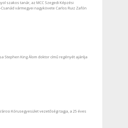
ol szakos tanár, az MCC Szegedi Képzési
ád-Csanád vármegyei nagykövete Carlos Ruiz Zafón
a Stephen King Álom doktor című regényét ajánlja
árosi Kórusegyesület vezetőségi tagja, a 25 éves