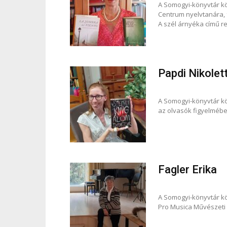
A Somogyi-könyvtár k
Centrum nyelvtanára, 
A szél árnyéka című re
Papdi Nikolet
A Somogyi-könyvtár kö
az olvasók figyelmébe
Fagler Erika
A Somogyi-könyvtár kö
Pro Musica Művészeti I