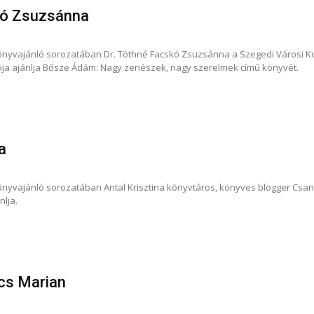
kó Zsuzsánna
önyvajánló sorozatában Dr. Tóthné Facskó Zsuzsánna a Szegedi Városi K
ja ajánlja Bősze Ádám: Nagy zenészek, nagy szerelmek című könyvét.
a
önyvajánló sorozatában Antal Krisztina könyvtáros, könyves blogger Cs
lja.
cs Marian