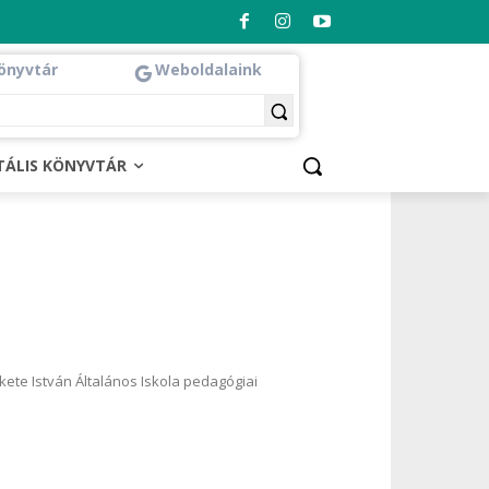
önyvtár
Weboldalaink
ITÁLIS KÖNYVTÁR
te István Általános Iskola pedagógiai