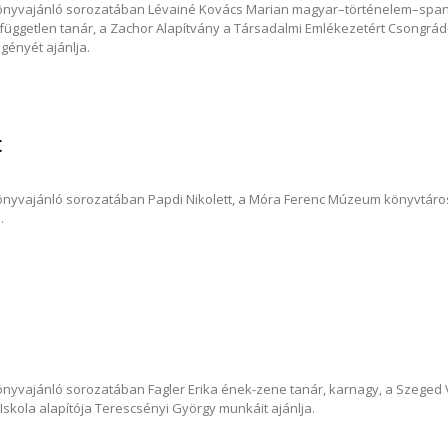
önyvajánló sorozatában Lévainé Kovács Marian magyar–történelem–spany
független tanár, a Zachor Alapítvány a Társadalmi Emlékezetért Csongr
gényét ajánlja.
t
nyvajánló sorozatában Papdi Nikolett, a Móra Ferenc Múzeum könyvtáros
.
nyvajánló sorozatában Fagler Erika ének-zene tanár, karnagy, a Szeged V
skola alapítója Terescsényi György munkáit ajánlja.