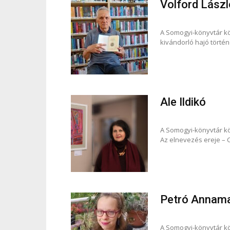
Volford Lászl
A Somogyi-könyvtár kö
kivándorló hajó történ
Ale Ildikó
A Somogyi-könyvtár kö
Az elnevezés ereje –
Petró Annama
A Somogyi-könyvtár kö