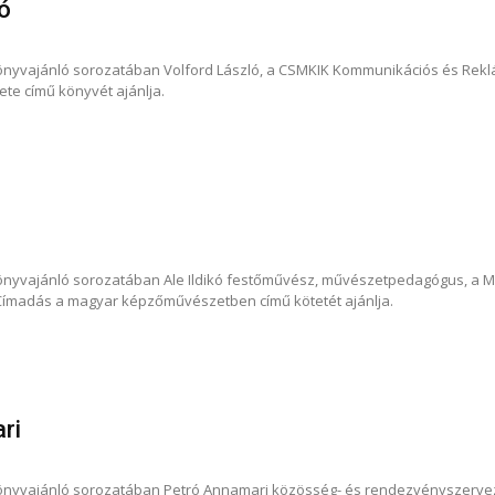
ó
nyvajánló sorozatában Volford László, a CSMKIK Kommunikációs és Reklám
ete című könyvét ajánlja.
nyvajánló sorozatában Ale Ildikó festőművész, művészetpedagógus, a Mo
 Címadás a magyar képzőművészetben című kötetét ajánlja.
ri
nyvajánló sorozatában Petró Annamari közösség- és rendezvényszervezésse