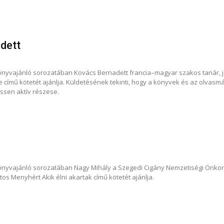
dett
önyvajánló sorozatában Kovács Bernadett francia–magyar szakos tanár, 
 című kötetét ajánlja. Küldetésének tekinti, hogy a könyvek és az olvasm
ssen aktív részese.
önyvajánló sorozatában Nagy Mihály a Szegedi Cigány Nemzetiségi Önkor
os Menyhért Akik élni akartak című kötetét ajánlja.