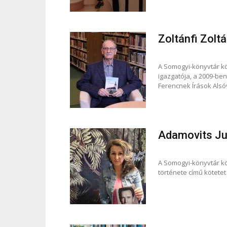
Zoltánfi Zolt
A Somogyi-könyvtár k
igazgatója, a 2009-be
Ferencnek Írások Alsóv
Adamovits Ju
A Somogyi-könyvtár kö
története című kötetet 