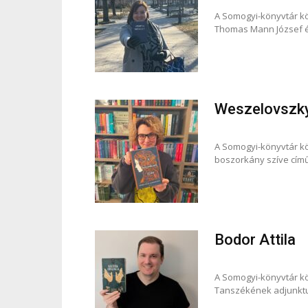
A Somogyi-könyvtár kö
Thomas Mann József és 
Weszelovszk
A Somogyi-könyvtár k
boszorkány szíve című
Bodor Attila
A Somogyi-könyvtár kö
Tanszékének adjunktu