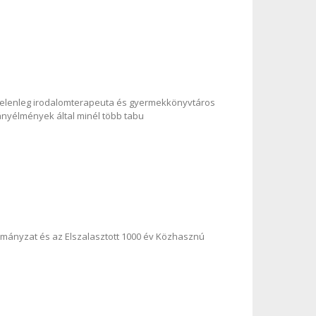
jelenleg irodalomterapeuta és gyermekkönyvtáros
ányélmények által minél több tabu
mányzat és az Elszalasztott 1000 év Közhasznú