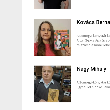
Kovács Berna
A Somogyi-könyvtár k
Artur Gębka Apa üvege
felszámolásának lehe
Nagy Mihály
A Somogyi-könyvtár k
Egyesület elnöke Lakat