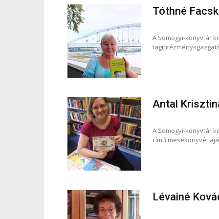
Tóthné Facs
A Somogyi-könyvtár k
tagintézmény-igazgató
Antal Krisztin
A Somogyi-könyvtár k
című mesekönyvét aján
Lévainé Ková