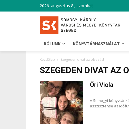
2026. augusztus 8., szombat
RÓLUNK
KÖNYVTÁRHASZNÁLAT
Kezdőlap
Szegeden divat az olvasás!
SZEGEDEN DIVAT AZ 
Őri Viola
A Somogyi-könyvtár kö
asszisztense az Időfut