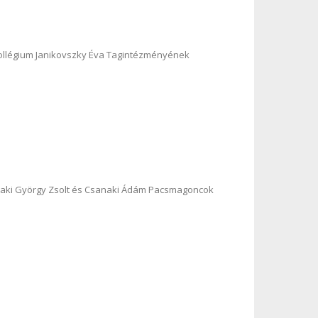
ollégium Janikovszky Éva Tagintézményének
anaki György Zsolt és Csanaki Ádám Pacsmagoncok