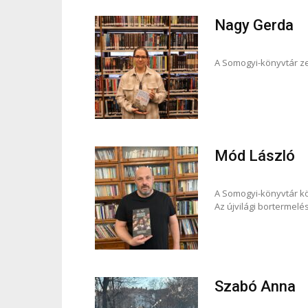
Nagy Gerda
A Somogyi-könyvtár ze
Mód László
A Somogyi-könyvtár k
Az újvilági bortermelé
Szabó Anna