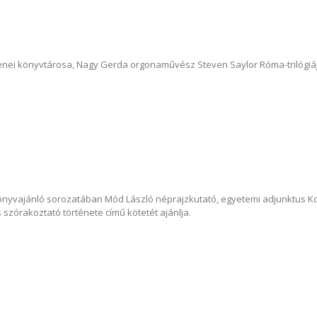
nei könyvtárosa, Nagy Gerda orgonaművész Steven Saylor Róma-trilógiájá
önyvajánló sorozatában Mód László néprajzkutató, egyetemi adjunktus K
s szórakoztató története című kötetét ajánlja.