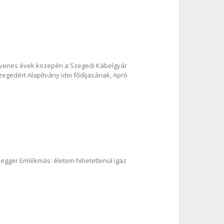
ncvenes évek közepén a Szegedi Kábelgyár
zegedért Alapítvány idei fődíjasának, Apró
egger Emlékmás: életem hihetetlenül igaz