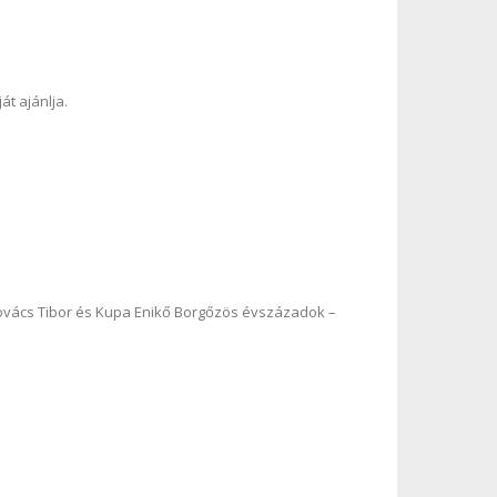
t ajánlja.
ovács Tibor és Kupa Enikő Borgőzös évszázadok –