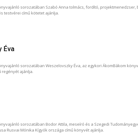
nyvajánló sorozatában Szabó Anna tolmács, fordító, projektmenedzser, b
testvérei című kötetet ajánlja.
y Éva
önyvajánló sorozatában Weszelovszky Éva, az egykori ÁkomBákom könyv
 regényét ajánlja.
nyvajánló sorozatában Bodor Attila, meseíró és a Szegedi Tudományegyet
sa Rusvai Mónika Kígyók országa című könyvét ajánlja.