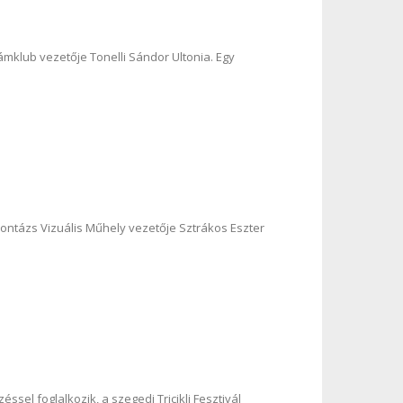
klub vezetője Tonelli Sándor Ultonia. Egy
ntázs Vizuális Műhely vezetője Sztrákos Eszter
l foglalkozik, a szegedi Tricikli Fesztivál