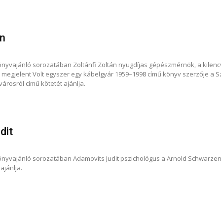
án
önyvajánló sorozatában Zoltánfi Zoltán nyugdíjas gépészmérnök, a kile
n megjelent Volt egyszer egy kábelgyár 1959–1998 című könyv szerzője a S
árosról című kötetét ajánlja.
dit
nyvajánló sorozatában Adamovits Judit pszichológus a Arnold Schwarzen
ajánlja.