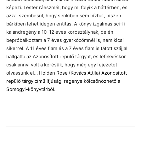
képezi. Lester ráeszmél, hogy mi folyik a háttérben, és
azzal szembesül, hogy senkiben sem bízhat, hiszen
bárkiben lehet idegen entitás. A könyv izgalmas sci-fi
kalandregény a 10–12 éves korosztálynak, de én
bepróbálkoztam a 7 éves gyerkőcömnél is, nem kicsi
sikerrel. A 11 éves fiam és a 7 éves fiam is tátott szájjal
hallgatta az Azonosított repülő tárgyat, és lefekvéskor
csak annyi volt a kérésük, hogy még egy fejezetet
olvassunk el…
Holden Rose (Kovács Attila) Azonosított
repülő tárgy című ifjúsági regénye kölcsönözhető a
Somogyi-könyvtárból.