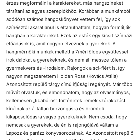
érzés megformálni a karaktereket, más hangszíneket
társítani az egyes szereplőkhöz. Korábban a munkámból
adódóan számos hangoskönyvet vettem fel, így sok
színésztől akaratlanul is eltanulhattam, hogyan formálják
hangban a karaktereket. Ezek az esték egy kicsit színházi
előadások is, amit nagyon élveznek a gyerekek. A
hangmérnöki munkák mellett a 7mérföldes együttessel
írok dalokat a gyerekeknek, és nem áll messze tőlem a
gyermekvers és -irodalom. Rajongok a sci-fiért is, így
nagyon megszerettem Holden Rose (Kovács Attila)
Azonosított repülő tárgy című ifjúsági regényét. Már több
művét olvastuk, és elmondhatom, hogy az olvasmányos,
kellemesen „libabőrös” történetek remek szórakozást
kínálnak az ártatlan borzongásra és örömteli
kikapcsolódásra vágyó gyerekeknek. Nem csoda, hogy
nemcsak a gyerekek, de én is rajongójává váltam a
Lapozz és parázz könyvsorozatnak. Az Azonosított repülő