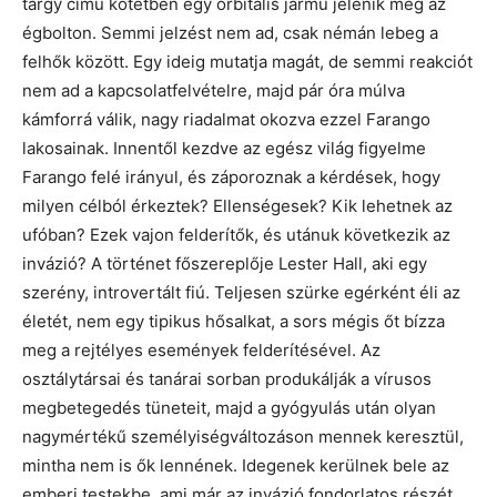
tárgy című kötetben egy orbitális jármű jelenik meg az
égbolton. Semmi jelzést nem ad, csak némán lebeg a
felhők között. Egy ideig mutatja magát, de semmi reakciót
nem ad a kapcsolatfelvételre, majd pár óra múlva
kámforrá válik, nagy riadalmat okozva ezzel Farango
lakosainak. Innentől kezdve az egész világ figyelme
Farango felé irányul, és záporoznak a kérdések, hogy
milyen célból érkeztek? Ellenségesek? Kik lehetnek az
ufóban? Ezek vajon felderítők, és utánuk következik az
invázió? A történet főszereplője Lester Hall, aki egy
szerény, introvertált fiú. Teljesen szürke egérként éli az
életét, nem egy tipikus hősalkat, a sors mégis őt bízza
meg a rejtélyes események felderítésével. Az
osztálytársai és tanárai sorban produkálják a vírusos
megbetegedés tüneteit, majd a gyógyulás után olyan
nagymértékű személyiségváltozáson mennek keresztül,
mintha nem is ők lennének. Idegenek kerülnek bele az
emberi testekbe, ami már az invázió fondorlatos részét