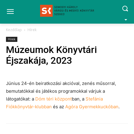
Kezdőlap
Hírek
Hírek
Múzeumok Könyvtári
Éjszakája, 2023
Június 24-én beiratkozási akcióval, zenés műsorral,
bemutatókkal és játékos program­okkal várjuk a
látogatókat: a
Dóm téri központ
ban, a
Stefánia
Fiókkönyvtár-klubban
és az
Agóra Gyermekkuckóban
.