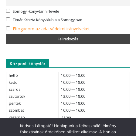
Somogyi-könyvtár hírlevele
Timár Kriszta Könyvklubja a Somogyiban
Elfogadom az adatvédelmi irányelveket.
Központi könyvtár
hétfõ
10:00 — 18:00
kedd
10:00 — 18:00
szerda
10:00 — 18:00
csütörtök
13:00 — 18:00
péntek
10:00 — 18:00
szombat
10:00 — 16:00
vasárnap
Zárva
Kedves Látogató! Honlapunk a felhasználói élmény
fokozásának érdekében sütiket alkalmaz. A honlap
e-mail