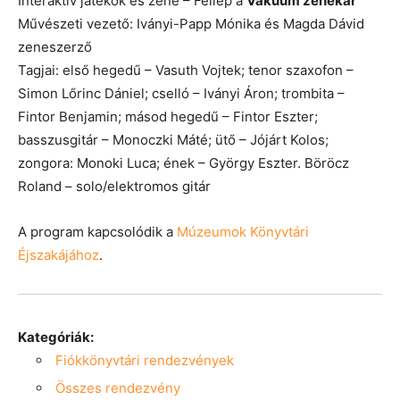
Interaktív játékok és zene – Fellép a
Vákuum zenekar
Művészeti vezető: Iványi-Papp Mónika és Magda Dávid
zeneszerző
Tagjai: első hegedű – Vasuth Vojtek; tenor szaxofon –
Simon Lőrinc Dániel; cselló – Iványi Áron; trombita –
Fintor Benjamin; másod hegedű – Fintor Eszter;
basszusgitár – Monoczki Máté; ütő – Jójárt Kolos;
zongora: Monoki Luca; ének – György Eszter. Böröcz
Roland – solo/elektromos gitár
A program kapcsolódik a
Múzeumok Könyvtári
Éjszakájához
.
Kategóriák:
Fiókkönyvtári rendezvények
Összes rendezvény