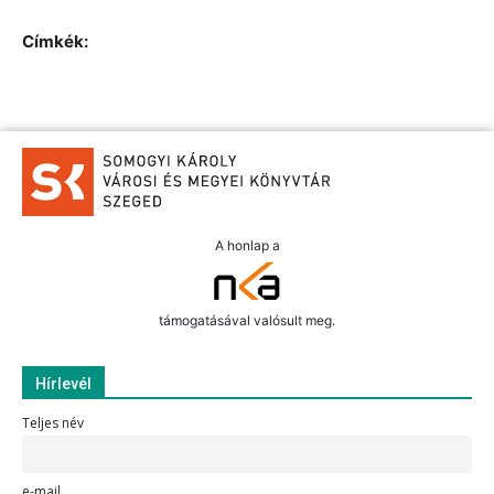
Címkék:
A honlap a
támogatásával valósult meg.
Hírlevél
Teljes név
e-mail