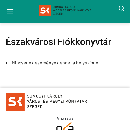
Északvárosi Fiókkönyvtár
Nincsenek események ennél a helyszínnél
A honlap a