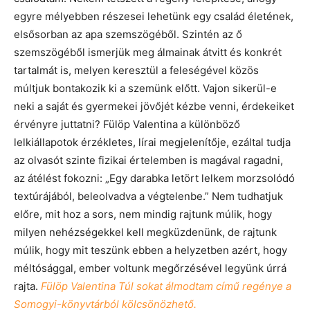
egyre mélyebben részesei lehetünk egy család életének,
elsősorban az apa szemszögéből. Szintén az ő
szemszögéből ismerjük meg álmainak átvitt és konkrét
tartalmát is, melyen keresztül a feleségével közös
múltjuk bontakozik ki a szemünk előtt. Vajon sikerül-e
neki a saját és gyermekei jövőjét kézbe venni, érdekeiket
érvényre juttatni? Fülöp Valentina a különböző
lelkiállapotok érzékletes, lírai megjelenítője, ezáltal tudja
az olvasót szinte fizikai értelemben is magával ragadni,
az átélést fokozni: „Egy darabka letört lelkem morzsolódó
textúrájából, beleolvadva a végtelenbe.” Nem tudhatjuk
előre, mit hoz a sors, nem mindig rajtunk múlik, hogy
milyen nehézségekkel kell megküzdenünk, de rajtunk
múlik, hogy mit teszünk ebben a helyzetben azért, hogy
méltósággal, ember voltunk megőrzésével legyünk úrrá
rajta.
Fülöp Valentina Túl sokat álmodtam című regénye a
Somogyi-könyvtárból kölcsönözhető.