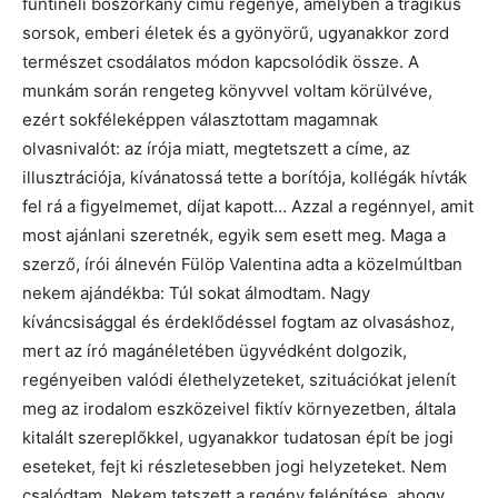
funtineli boszorkány című regénye, amelyben a tragikus
sorsok, emberi életek és a gyönyörű, ugyanakkor zord
természet csodálatos módon kapcsolódik össze. A
munkám során rengeteg könyvvel voltam körülvéve,
ezért sokféleképpen választottam magamnak
olvasnivalót: az írója miatt, megtetszett a címe, az
illusztrációja, kívánatossá tette a borítója, kollégák hívták
fel rá a figyelmemet, díjat kapott… Azzal a regénnyel, amit
most ajánlani szeretnék, egyik sem esett meg. Maga a
szerző, írói álnevén Fülöp Valentina adta a közelmúltban
nekem ajándékba: Túl sokat álmodtam. Nagy
kíváncsisággal és érdeklődéssel fogtam az olvasáshoz,
mert az író magánéletében ügyvédként dolgozik,
regényeiben valódi élethelyzeteket, szituációkat jelenít
meg az irodalom eszközeivel fiktív környezetben, általa
kitalált szereplőkkel, ugyanakkor tudatosan épít be jogi
eseteket, fejt ki részletesebben jogi helyzeteket. Nem
csalódtam. Nekem tetszett a regény felépítése, ahogy