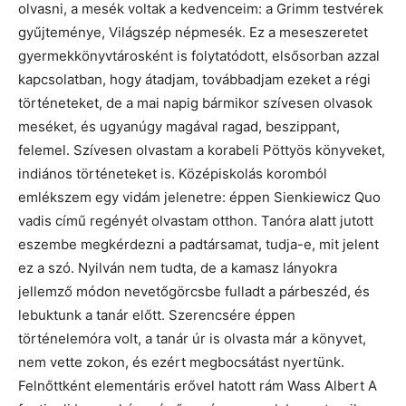
olvasni, a mesék voltak a kedvenceim: a Grimm testvérek
gyűjteménye, Világszép népmesék. Ez a meseszeretet
gyermekkönyvtárosként is folytatódott, elsősorban azzal
kapcsolatban, hogy átadjam, továbbadjam ezeket a régi
történeteket, de a mai napig bármikor szívesen olvasok
meséket, és ugyanúgy magával ragad, beszippant,
felemel. Szívesen olvastam a korabeli Pöttyös könyveket,
indiános történeteket is. Középiskolás koromból
emlékszem egy vidám jelenetre: éppen Sienkiewicz Quo
vadis című regényét olvastam otthon. Tanóra alatt jutott
eszembe megkérdezni a padtársamat, tudja-e, mit jelent
ez a szó. Nyilván nem tudta, de a kamasz lányokra
jellemző módon nevetőgörcsbe fulladt a párbeszéd, és
lebuktunk a tanár előtt. Szerencsére éppen
történelemóra volt, a tanár úr is olvasta már a könyvet,
nem vette zokon, és ezért megbocsátást nyertünk.
Felnőttként elementáris erővel hatott rám Wass Albert A