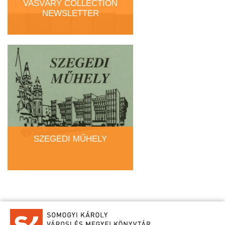
VASVÁRY COLLECTION
NEWSLETTER
SZEGEDI MŰHELY