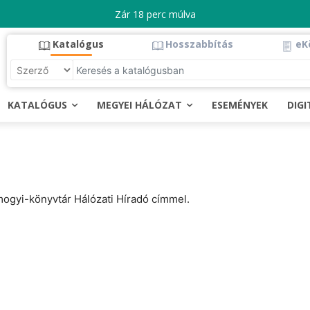
Zár 18 perc múlva
Katalógus
Hosszabbítás
eK
KATALÓGUS
MEGYEI HÁLÓZAT
ESEMÉNYEK
DIG
mogyi-könyvtár Hálózati Híradó címmel.