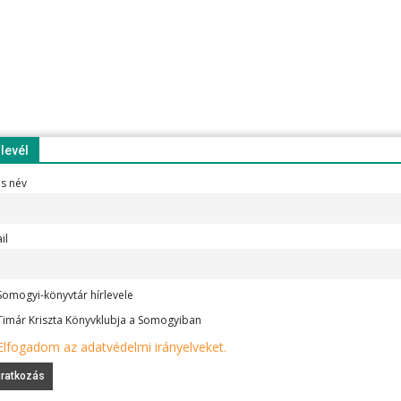
rlevél
es név
il
omogyi-könyvtár hírlevele
imár Kriszta Könyvklubja a Somogyiban
Elfogadom az adatvédelmi irányelveket.