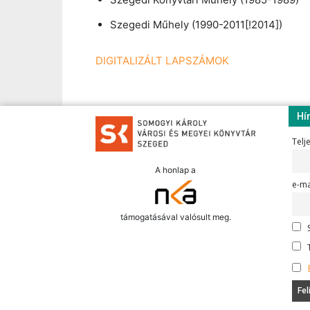
Szegedi Műhely (1990-2011[!2014])
DIGITALIZÁLT LAPSZÁMOK
Hí
Telj
A honlap a
e-ma
támogatásával valósult meg.
S
T