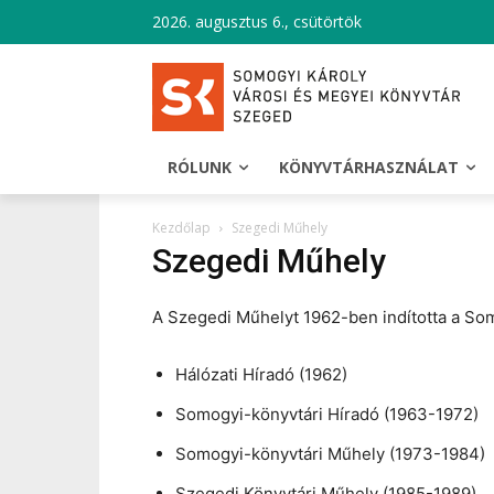
2026. augusztus 6., csütörtök
RÓLUNK
KÖNYVTÁRHASZNÁLAT
Kezdőlap
Szegedi Műhely
Szegedi Műhely
A Szegedi Műhelyt 1962-ben indította a So
Hálózati Híradó (1962)
Somogyi-könyvtári Híradó (1963-1972)
Somogyi-könyvtári Műhely (1973-1984)
Szegedi Könyvtári Műhely (1985-1989)