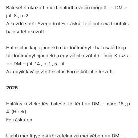
Balesetet okozott, mert elaludt a volán mögött == DM. –
júl. 8., p. 2.
A kezdő sofőr Szegedről Forráskút felé autózva frontális
balesetet okozott.
Hat család kap ajándékba fürdőélményt : hat család kap
fürdőélményt ajándékba egy vállalkozótól / Tímár Kriszta
== DM. – júl. 14., p. 1., 5. : ill.
Az egyik kiválasztott család Forráskútról érkezett.
2025
Halálos közlekedési baleset történt == DM. – márc. 18., p.
4. (Hírek)
Forráskúton
Újabb megfigyelési körzetek a vármegyében == DM. –