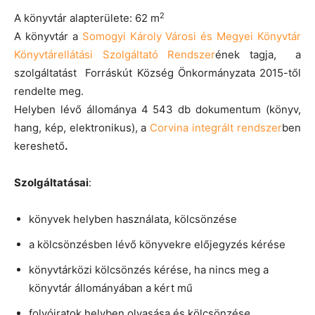
2
A könyvtár alapterülete: 62 m
A könyvtár a
Somogyi Károly Városi és Megyei Könyvtár
Könyvtárellátási Szolgáltató Rendszer
ének tagja, a
szolgáltatást Forráskút Község Önkormányzata 2015-től
rendelte meg.
Helyben lévő állománya 4 543 db dokumentum (könyv,
hang, kép, elektronikus), a
Corvina integrált rendszer
ben
kereshető
.
Szolgáltatásai
:
könyvek helyben használata, kölcsönzése
a kölcsönzésben lévő könyvekre előjegyzés kérése
könyvtárközi kölcsönzés kérése, ha nincs meg a
könyvtár állományában a kért mű
folyóiratok helyben olvasása és kölcsönzés
e