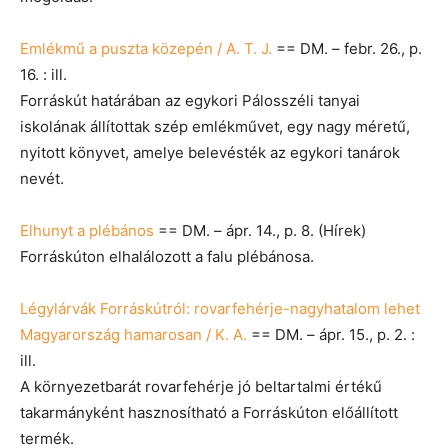
Emlékmű a puszta közepén / A. T. J.
== DM. – febr. 26., p.
16. : ill.
Forráskút határában az egykori Pálosszéli tanyai
iskolának állítottak szép emlékművet, egy nagy méretű,
nyitott könyvet, amelye belevésték az egykori tanárok
nevét.
Elhunyt a plébános
== DM. – ápr. 14., p. 8. (Hírek)
Forráskúton elhalálozott a falu plébánosa.
Légylárvák Forráskútról: rovarfehérje-nagyhatalom lehet
Magyarország hamarosan / K. A.
== DM. – ápr. 15., p. 2. :
ill.
A környezetbarát rovarfehérje jó beltartalmi értékű
takarmányként hasznosítható a Forráskúton előállított
termék.