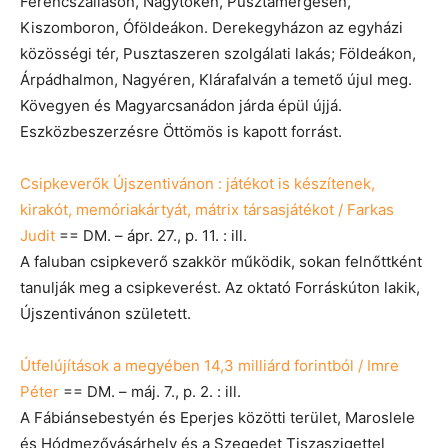
Ferencszálláson, Nagytőkén, Pusztamérgesen,
Kiszomboron, Óföldeákon. Derekegyházon az egyházi
közösségi tér, Pusztaszeren szolgálati lakás; Földeákon,
Árpádhalmon, Nagyéren, Klárafalván a temető újul meg.
Kövegyen és Magyarcsanádon járda épül újjá.
Eszközbeszerzésre Öttömös is kapott forrást.
Csipkeverők Újszentivánon : játékot is készítenek,
kirakót, memóriakártyát, mátrix társasjátékot / Farkas
Judit
== DM. – ápr. 27., p. 11. : ill.
A faluban csipkeverő szakkör működik, sokan felnőttként
tanulják meg a csipkeverést. Az oktató Forráskúton lakik,
Újszentivánon született.
Útfelújítások a megyében 14,3 milliárd forintból / Imre
Péter
== DM. – máj. 7., p. 2. : ill.
A Fábiánsebestyén és Eperjes közötti terület, Maroslele
és Hódmezővásárhely és a Szegedet Tiszaszigettel