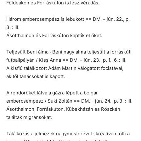
Földeákon és Forráskúton is lesz véradás.
Három embercsempész is lebukott == DM. – jún. 22., p.
3. : ill.
Ásotthalmon és Forráskúton kapták el őket.
Teljesült Beni álma : Beni nagy álma teljesült a forráskúti
futballpályán / Kiss Anna == DM. – jún. 23., p. 1., 6. : ill.
A kisfiú találkozott Ádám Martin válogatott focistával,
akitől tanácsokat is kapott.
A rendőröket látva a gázra lépett a bolgár
embercsempész / Suki Zoltán == DM. – jún. 24., p. 3. : ill.
Ásotthalmon, Forráskúton, Kübekházán és Röszkén
találtak migránsokat.
Találkozás a jelmezek nagymesterével : kreatívan tölti a