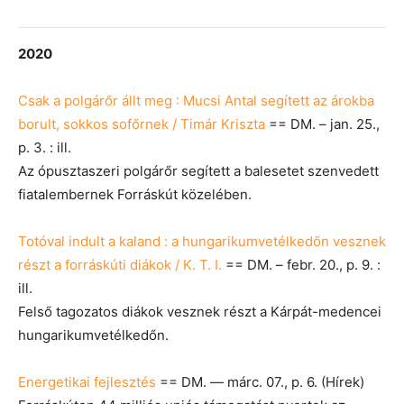
2020
Csak a polgárőr állt meg : Mucsi Antal segített az árokba
borult, sokkos sofőrnek / Timár Kriszta
== DM. – jan. 25.,
p. 3. : ill.
Az ópusztaszeri polgárőr segített a balesetet szenvedett
fiatalembernek Forráskút közelében.
Totóval indult a kaland : a hungarikumvetélkedőn vesznek
részt a forráskúti diákok / K. T. I.
== DM. – febr. 20., p. 9. :
ill.
Felső tagozatos diákok vesznek részt a Kárpát-medencei
hungarikumvetélkedőn.
Energetikai fejlesztés
== DM. — márc. 07., p. 6. (Hírek)