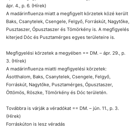
ápr. 4., p. 6. (Hírek)
A madárinfluenza miatt a megfigyelt körzetek közé került
Baks, Csanytelek, Csengele, Felgyő, Forráskút, Nagytőke,
Pusztaszer, Ópusztaszer és Tömörkény is. A megfigyelés
kiterjed Dóc és Pusztamérges egyes területeire is.
Megfigyelési körzetek a megyében == DM. – ápr. 29., p.
3. (Hírek)
A madárinfluenza miatti megfigyelési körzetek:
Ásotthalom, Baks, Csanytelek, Csengele, Felgyő,
Forráskút, Nagytőke, Pusztamérges, Ópusztaszer,
Öttömös, Röszke, Tömörkény és Dóc területén.
Továbbra is várják a véradókat == DM. – jún. 11., p. 3.
(Hírek)
Forráskúton is lesz véradás