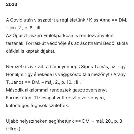
2023
A Covid után visszatért a régi életünk / Kiss Anna == DM.
– jan. 2., p. 6. : ill.
Az Ópusztraszeri Emlékparkban is rendezvényeket
tartanak, Forráskút védőnője és az ásotthalmi Bedő iskola
diákjai is kaptak díjakat.
Nemzetközivé vált a bárányünnep : Sipos Tamás, az Irigy
Hónaljmirigy énekese is végigkóstolta a mezőnyt / Arany
T. János == DM. – máj. 2., p. 10. : ill.
Második alkalommal rendeztek gasztroversenyt
Forráskúton. Tíz csapat vett részt a versenyen,
különleges fogások születtek.
Újabb helyszíneken segíthetünk == DM. – máj. 20., p. 3.
(Hírek)