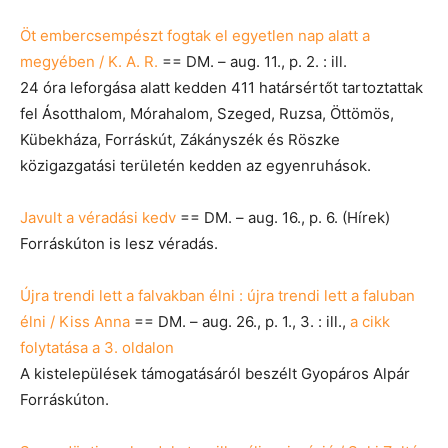
Öt embercsempészt fogtak el egyetlen nap alatt a
megyében / K. A. R.
== DM. – aug. 11., p. 2. : ill.
24 óra leforgása alatt kedden 411 határsértőt tartoztattak
fel Ásotthalom, Mórahalom, Szeged, Ruzsa, Öttömös,
Kübekháza, Forráskút, Zákányszék és Röszke
közigazgatási területén kedden az egyenruhások.
Javult a véradási kedv
== DM. – aug. 16., p. 6. (Hírek)
Forráskúton is lesz véradás.
Újra trendi lett a falvakban élni : újra trendi lett a faluban
élni / Kiss Anna
== DM. – aug. 26., p. 1., 3. : ill.,
a cikk
folytatása a 3. oldalon
A kistelepülések támogatásáról beszélt Gyopáros Alpár
Forráskúton.