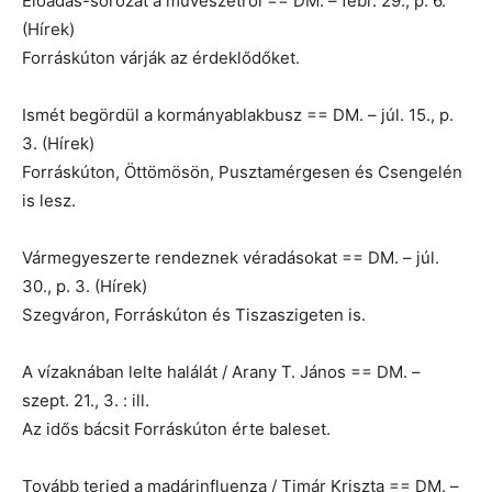
Előadás-sorozat a művészetről == DM. – febr. 29., p. 6.
(Hírek)
Forráskúton várják az érdeklődőket.
Ismét begördül a kormányablakbusz == DM. – júl. 15., p.
3. (Hírek)
Forráskúton, Öttömösön, Pusztamérgesen és Csengelén
is lesz.
Vármegyeszerte rendeznek véradásokat == DM. – júl.
30., p. 3. (Hírek)
Szegváron, Forráskúton és Tiszaszigeten is.
A vízaknában lelte halálát / Arany T. János == DM. –
szept. 21., 3. : ill.
Az idős bácsit Forráskúton érte baleset.
Tovább terjed a madárinfluenza / Timár Kriszta == DM. –