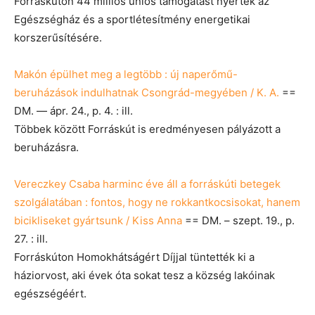
Forráskúton 44 milliós uniós támogatást nyertek az
Egészségház és a sportlétesítmény energetikai
korszerűsítésére.
Makón épülhet meg a legtöbb : új naperőmű-
beruházások indulhatnak Csongrád-megyében / K. A.
==
DM. — ápr. 24., p. 4. : ill.
Többek között Forráskút is eredményesen pályázott a
beruházásra.
Vereczkey Csaba harminc éve áll a forráskúti betegek
szolgálatában : fontos, hogy ne rokkantkocsisokat, hanem
bicikliseket gyártsunk / Kiss Anna
== DM. – szept. 19., p.
27. : ill.
Forráskúton Homokhátságért Díjjal tüntették ki a
háziorvost, aki évek óta sokat tesz a község lakóinak
egészségéért.