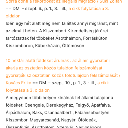
Sorra dönti a rekordokat az illegális migráció / Suki Zoltán
== DM. – szept. 6., p. 1., 3. : ill.,
a cikk folytatása a 3.
oldalon
Idén egy hét alatt még nem találtak annyi migránst, mint
az elmúlt héten. A Kiszombori Kirendeltség járőrei
tartóztattak fel többeket Ásotthalmon, Forráskúton,
Kiszomboron, Kübekházán, Öttömösön
10 hektár alatti földeket árulnak : az állam gyorsítani
akarja az osztatlan közös tulajdon felszámolását :
gyorsítják sz osztatlan közös földtulajdon felszámolását /
Kovács Erika
== DM. – szept. 10., p. 1., 3. : ill.,
a cikk
folytatása a 3. oldalon
A megyében több helyen kínálnak fel állami tulajdonú
földeket: Csengele, Derekegyház, Felgyő, Apátfalva,
Árpádhalom, Baks, Csanádalberti, Fábiánsebestyén,
Kiszombor, Magyarcsanád, Nagyér, Óföldeák,
Újszentiván, Ásotthalom, Szegvár, Nagymágocs,