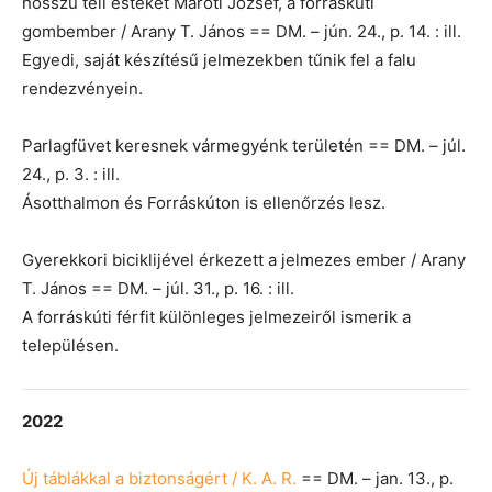
hosszú téli estéket Maróti József, a forráskúti
gombember / Arany T. János == DM. – jún. 24., p. 14. : ill.
Egyedi, saját készítésű jelmezekben tűnik fel a falu
rendezvényein.
Parlagfüvet keresnek vármegyénk területén == DM. – júl.
24., p. 3. : ill.
Ásotthalmon és Forráskúton is ellenőrzés lesz.
Gyerekkori biciklijével érkezett a jelmezes ember / Arany
T. János == DM. – júl. 31., p. 16. : ill.
A forráskúti férfit különleges jelmezeiről ismerik a
településen.
2022
Új táblákkal a biztonságért / K. A. R.
== DM. – jan. 13., p.