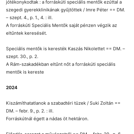
jótékonykodtak : a forráskúti speciális mentők ezúttal a
szegedi gyerekklinikának gyűjtöttek / Imre Péter == DM.
– szept. 4., p. 1., 4. : ill.
A forráskúti Speciális Mentők saját pénzen végzik az
eltűntek keresését.
Speciális mentők is keresték Kaszás Nikolettet == DM. –
szept. 30., p. 2.
A Rám-szakadékban eltűnt nőt a forráskúti speciális
mentők is kereste
2024
Kiszámíthatatlanok a szabadtéri tüzek / Suki Zoltán ==
DM. – febr. 9., p. 2. : ill.
Forráskútnál égett a nádas öt hektáron.