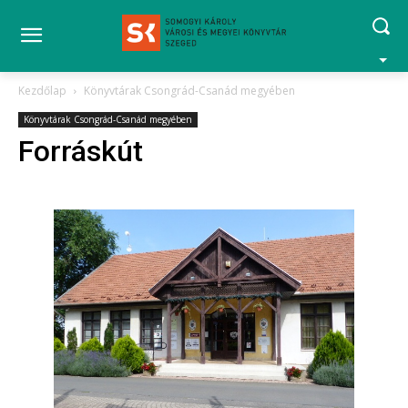
Kezdőlap
Könyvtárak Csongrád-Csanád megyében
Könyvtárak Csongrád-Csanád megyében
Forráskút