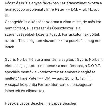
Káosz és krízis egyes falvakban : az áramszünet okozta a
legnagyobb problémát / Imre Péter == DM. – júl. 11., p. :
ill.
Csengelén is elköszönt az áram a vihar miatt, de más kár
nem történt, Pusztaszer és Ópusztaszer is a
szerencsésebbek közé tartozott. Forráskúton fák dőltek
az útra. Tiszaszigeten viszont ekkora pusztítást még nem
láttak.
Gyuris Norbert élete a mentés, a segítés : Gyuris Norbert
élete a bajbajutottak mentése : a mentőcsapat, a D.O.R.T.
speciális mentők elkötelezettek az emberek segítése
mellett / Imre Péter == DM. — aug. 28. p. 1., 12. : ill.
A csapat központja Forráskúton van, de országosan
ismertek és elismertek.
Hősök a Lapos Beachen : a Lapos Beachen