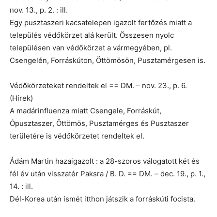
nov. 13., p. 2. : ill.
Egy pusztaszeri kacsatelepen igazolt fertőzés miatt a
település védőkörzet alá került. Összesen nyolc
településen van védőkörzet a vármegyében, pl.
Csengelén, Forráskúton, Öttömösön, Pusztamérgesen is.
Védőkörzeteket rendeltek el == DM. – nov. 23., p. 6.
(Hírek)
A madárinfluenza miatt Csengele, Forráskút,
Ópusztaszer, Öttömös, Pusztamérges és Pusztaszer
területére is védőkörzetet rendeltek el.
Ádám Martin hazaigazolt : a 28-szoros válogatott két és
fél év után visszatér Paksra / B. D. == DM. – dec. 19., p. 1.,
14. : ill.
Dél-Korea után ismét itthon játszik a forráskúti focista.