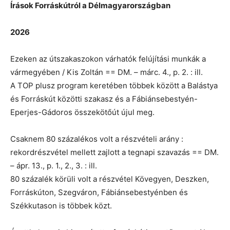
Írások Forráskútról a Délmagyarországban
2026
Ezeken az útszakaszokon várhatók felújítási munkák a
vármegyében / Kis Zoltán == DM. – márc. 4., p. 2. : ill.
A TOP plusz program keretében többek között a Balástya
és Forráskút közötti szakasz és a Fábiánsebestyén-
Eperjes-Gádoros összekötőút újul meg.
Csaknem 80 százalékos volt a részvételi arány :
rekordrészvétel mellett zajlott a tegnapi szavazás == DM.
– ápr. 13., p. 1., 2., 3. : ill.
80 százalék körüli volt a részvétel Kövegyen, Deszken,
Forráskúton, Szegváron, Fábiánsebestyénben és
Székkutason is többek közt.