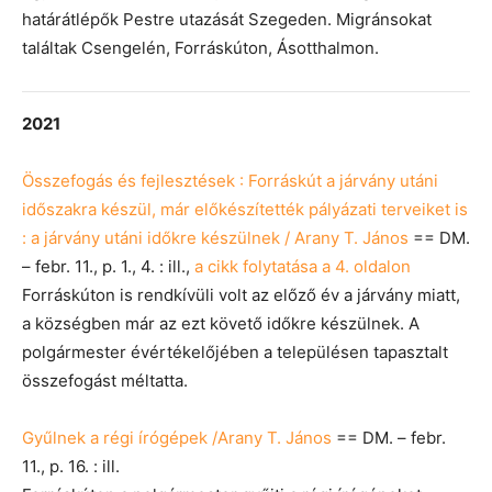
határátlépők Pestre utazását Szegeden. Migránsokat
találtak Csengelén, Forráskúton, Ásotthalmon.
2021
Összefogás és fejlesztések : Forráskút a járvány utáni
időszakra készül, már előkészítették pályázati terveiket is
: a járvány utáni időkre készülnek / Arany T. János
== DM.
– febr. 11., p. 1., 4. : ill.,
a cikk folytatása a 4. oldalon
Forráskúton is rendkívüli volt az előző év a járvány miatt,
a községben már az ezt követő időkre készülnek. A
polgármester évértékelőjében a településen tapasztalt
összefogást méltatta.
Gyűlnek a régi írógépek /Arany T. János
== DM. – febr.
11., p. 16. : ill.