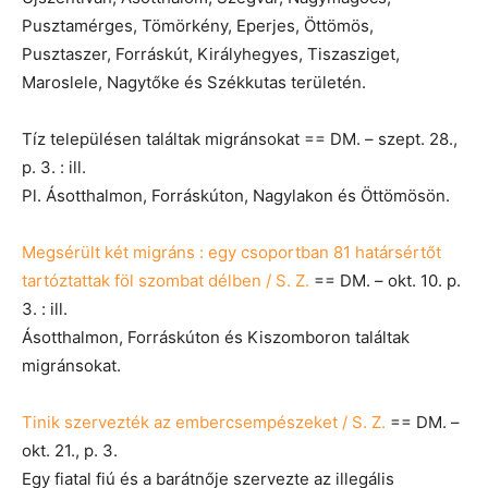
Pusztamérges, Tömörkény, Eperjes, Öttömös,
Pusztaszer, Forráskút, Királyhegyes, Tiszasziget,
Maroslele, Nagytőke és Székkutas területén.
Tíz településen találtak migránsokat == DM. – szept. 28.,
p. 3. : ill.
Pl. Ásotthalmon, Forráskúton, Nagylakon és Öttömösön.
Megsérült két migráns : egy csoportban 81 határsértőt
tartóztattak föl szombat délben / S. Z.
== DM. – okt. 10. p.
3. : ill.
Ásotthalmon, Forráskúton és Kiszomboron találtak
migránsokat.
Tinik szervezték az embercsempészeket / S. Z.
== DM. –
okt. 21., p. 3.
Egy fiatal fiú és a barátnője szervezte az illegális