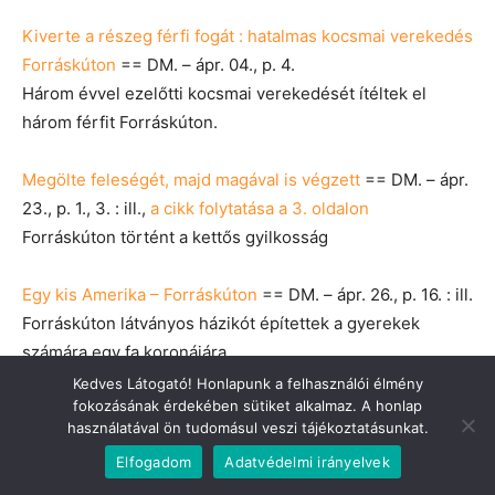
Kiverte a részeg férfi fogát : hatalmas kocsmai verekedés
Forráskúton
== DM. – ápr. 04., p. 4.
Három évvel ezelőtti kocsmai verekedését ítéltek el
három férfit Forráskúton.
Megölte feleségét, majd magával is végzett
== DM. – ápr.
23., p. 1., 3. : ill.,
a cikk folytatása a 3. oldalon
Forráskúton történt a kettős gyilkosság
Egy kis Amerika – Forráskúton
== DM. – ápr. 26., p. 16. : ill.
Forráskúton látványos házikót építettek a gyerekek
számára egy fa koronájára.
Kedves Látogató! Honlapunk a felhasználói élmény
fokozásának érdekében sütiket alkalmaz. A honlap
A jó sajtban sok a munka / Timár Krisztina
== DM. – jún.
használatával ön tudomásul veszi tájékoztatásunkat.
04., p. 2. : ill.
Elfogadom
Adatvédelmi irányelvek
A forráskúti Borbola Jánosné hagyományos családi