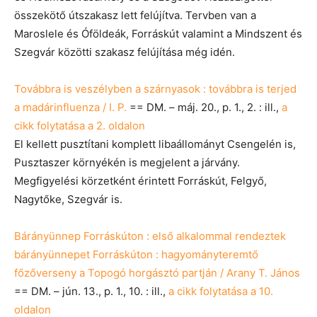
összekötő útszakasz lett felújítva. Tervben van a
Maroslele és Óföldeák, Forráskút valamint a Mindszent és
Szegvár közötti szakasz felújítása még idén.
Továbbra is veszélyben a szárnyasok : továbbra is terjed
a madárinfluenza / I. P.
== DM. – máj. 20., p. 1., 2. : ill.,
a
cikk folytatása a 2. oldalon
El kellett pusztítani komplett libaállományt Csengelén is,
Pusztaszer környékén is megjelent a járvány.
Megfigyelési körzetként érintett Forráskút, Felgyő,
Nagytőke, Szegvár is.
Bárányünnep Forráskúton : első alkalommal rendeztek
bárányünnepet Forráskúton : hagyományteremtő
főzőverseny a Topogó horgásztó partján / Arany T. János
== DM. – jún. 13., p. 1., 10. : ill.,
a cikk folytatása a 10.
oldalon