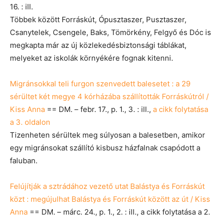
16. : ill.
Többek között Forráskút, Ópusztaszer, Pusztaszer,
Csanytelek, Csengele, Baks, Tömörkény, Felgyő és Dóc is
megkapta már az új közlekedésbiztonsági táblákat,
melyeket az iskolák környékére fognak kitenni.
Migránsokkal teli furgon szenvedett balesetet : a 29
sérültet két megye 4 kórházába szállították Forráskútról /
Kiss Anna
== DM. – febr. 17., p. 1., 3. : ill.,
a cikk folytatása
a 3. oldalon
Tizenheten sérültek meg súlyosan a balesetben, amikor
egy migránsokat szállító kisbusz házfalnak csapódott a
faluban.
Felújítják a sztrádához vezető utat Balástya és Forráskút
közt : megújulhat Balástya és Forráskút között az út / Kiss
Anna
== DM. – márc. 24., p. 1., 2. : ill., a cikk folytatása a 2.