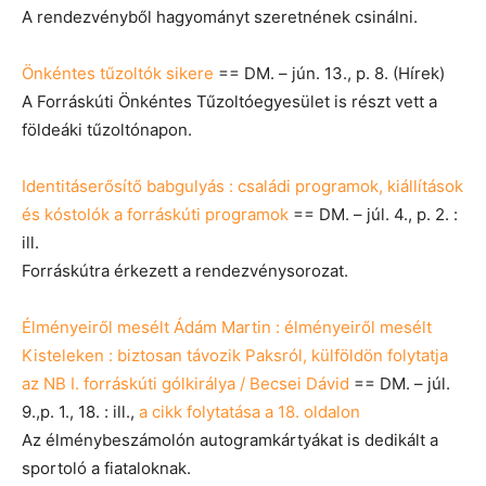
A rendezvényből hagyományt szeretnének csinálni.
Önkéntes tűzoltók sikere
== DM. – jún. 13., p. 8. (Hírek)
A Forráskúti Önkéntes Tűzoltóegyesület is részt vett a
földeáki tűzoltónapon.
Identitáserősítő babgulyás : családi programok, kiállítások
és kóstolók a forráskúti programok
== DM. – júl. 4., p. 2. :
ill.
Forráskútra érkezett a rendezvénysorozat.
Élményeiről mesélt Ádám Martin : élményeiről mesélt
Kisteleken : biztosan távozik Paksról, külföldön folytatja
az NB I. forráskúti gólkirálya / Becsei Dávid
== DM. – júl.
9.,p. 1., 18. : ill.,
a cikk folytatása a 18. oldalon
Az élménybeszámolón autogramkártyákat is dedikált a
sportoló a fiataloknak.