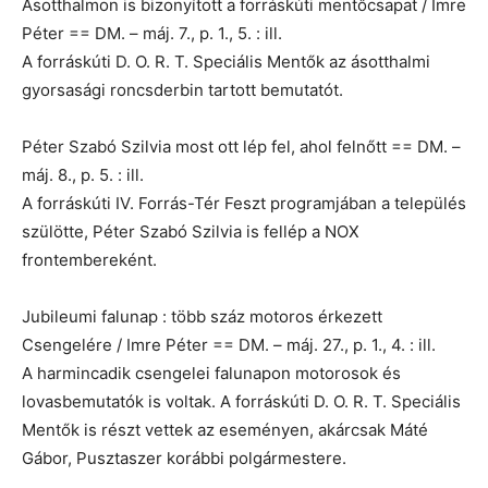
Ásotthalmon is bizonyított a forráskúti mentőcsapat / Imre
Péter == DM. – máj. 7., p. 1., 5. : ill.
A forráskúti D. O. R. T. Speciális Mentők az ásotthalmi
gyorsasági roncsderbin tartott bemutatót.
Péter Szabó Szilvia most ott lép fel, ahol felnőtt == DM. –
máj. 8., p. 5. : ill.
A forráskúti IV. Forrás-Tér Feszt programjában a település
szülötte, Péter Szabó Szilvia is fellép a NOX
frontembereként.
Jubileumi falunap : több száz motoros érkezett
Csengelére / Imre Péter == DM. – máj. 27., p. 1., 4. : ill.
A harmincadik csengelei falunapon motorosok és
lovasbemutatók is voltak. A forráskúti D. O. R. T. Speciális
Mentők is részt vettek az eseményen, akárcsak Máté
Gábor, Pusztaszer korábbi polgármestere.