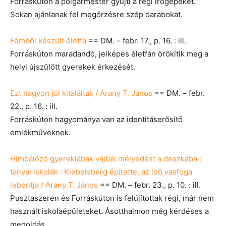
Forráskúton a polgármester gyűjti a régi írógépeket.
Sokan ajánlanak fel megőrzésre szép darabokat.
Fémből készült életfa
== DM. – febr. 17., p. 16. : ill.
Forráskúton maradandó, jelképes életfán örökítik meg a
helyi újszülött gyerekek érkezését.
Ezt nagyon jól kitalálták / Arany T. János
== DM. – febr.
22., p. 16. : ill.
Forráskúton hagyománya van az identitáserősítő
emlékműveknek.
Himbálózó gyereklábak vájtak mélyedést a deszkába :
tanyai iskolák : Klebelsberg építette, az idő vasfoga
lebontja / Arany T. János
== DM. – febr. 23., p. 10. : ill.
Pusztaszeren és Forráskúton is felújítottak régi, már nem
használt iskolaépületeket. Ásotthalmon még kérdéses a
megoldás.