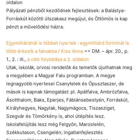
oldalon
Pályázati pénzből kezdődnek fejlesztések: a Balástya-
Forráskút közötti útszakasz megújul, és Öttömös is kap
pénzt a művelődési házra.
Egymilliárdnál is többet nyertek : egymilliárd forintnál is
több érkezik a falvakba / Kiss Anna
== DM. – ápr. 20., p.
1., 2. : ill.,
a cikk folytatása a 2. oldalon
Utak, iskolák, orvosi rendelők és temetők újulhatnak meg
a megyében a Magyar Falu programban. A megye
legnagyobb nyertesei Csanytelek és Ópusztaszer, de
mások is kapnak támogatást: pl. Apátfalva, Ambrózfalva,
Ásotthalom, Baks, Eperjes, Fábiánsebestyén, Forráskút,
Királyhegyes, Nagylak, Nagymágocs, Tiszasziget,
Szegvár és Tömörkény is, ahol útépítés lesz.
Iskolafelújítás lesz még Felgyőn, Maroslelén,
Székkutason, Csengelén; ingatlanfejlesztés