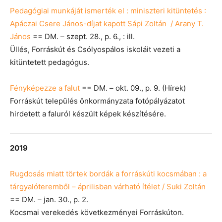
Pedagógiai munkáját ismerték el : miniszteri kitüntetés :
Apáczai Csere János-díjat kapott Sápi Zoltán / Arany T.
János
== DM. – szept. 28., p. 6., : ill.
Üllés, Forráskút és Csólyospálos iskoláit vezeti a
kitüntetett pedagógus.
Fényképezze a falut
== DM. – okt. 09., p. 9. (Hírek)
Forráskút település önkormányzata fotópályázatot
hirdetett a faluról készült képek készítésére.
2019
Rugdosás miatt törtek bordák a forráskúti kocsmában : a
tárgyalóteremből – áprilisban várható ítélet / Suki Zoltán
== DM. – jan. 30., p. 2.
Kocsmai verekedés következményei Forráskúton.