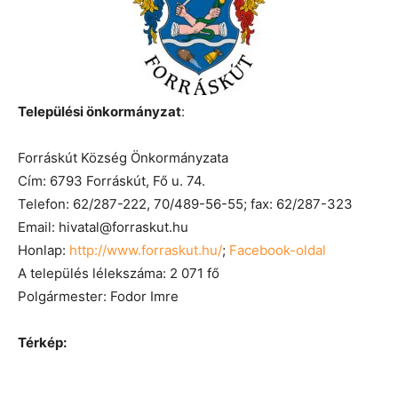
Települési önkormányzat
:
Forráskút Község Önkormányzata
Cím: 6793 Forráskút, Fő u. 74.
Telefon: 62/287-222, 70/489-56-55; fax: 62/287-323
Email: hivatal@forraskut.hu
Honlap:
http://www.forraskut.hu/
;
Facebook-oldal
A település lélekszáma: 2 071 fő
Polgármester: Fodor Imre
Térkép: