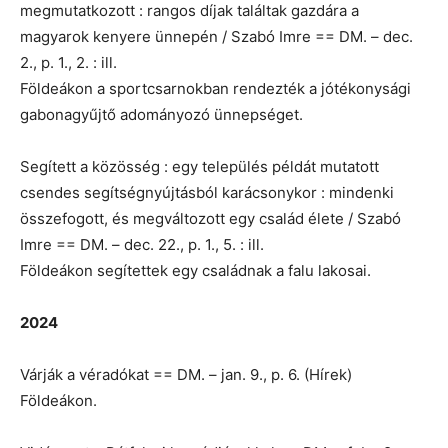
megmutatkozott : rangos díjak találtak gazdára a
magyarok kenyere ünnepén / Szabó Imre == DM. – dec.
2., p. 1., 2. : ill.
Földeákon a sportcsarnokban rendezték a jótékonysági
gabonagyűjtő adományozó ünnepséget.
Segített a közösség : egy település példát mutatott
csendes segítségnyújtásból karácsonykor : mindenki
összefogott, és megváltozott egy család élete / Szabó
Imre == DM. – dec. 22., p. 1., 5. : ill.
Földeákon segítettek egy családnak a falu lakosai.
2024
Várják a véradókat == DM. – jan. 9., p. 6. (Hírek)
Földeákon.