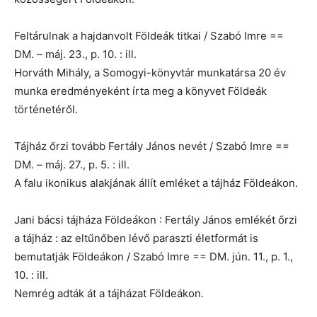
Feltárulnak a hajdanvolt Földeák titkai / Szabó Imre ==
DM. – máj. 23., p. 10. : ill.
Horváth Mihály, a Somogyi-könyvtár munkatársa 20 év
munka eredményeként írta meg a könyvet Földeák
történetéről.
Tájház őrzi tovább Fertály János nevét / Szabó Imre ==
DM. – máj. 27., p. 5. : ill.
A falu ikonikus alakjának állít emléket a tájház Földeákon.
Jani bácsi tájháza Földeákon : Fertály János emlékét őrzi
a tájház : az eltűnőben lévő paraszti életformát is
bemutatják Földeákon / Szabó Imre == DM. jún. 11., p. 1.,
10. : ill.
Nemrég adták át a tájházat Földeákon.