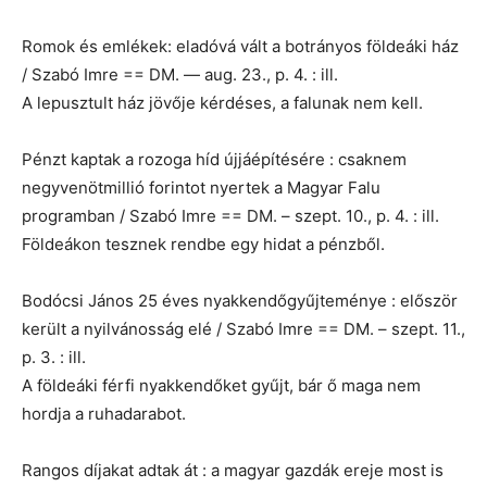
Romok és emlékek: eladóvá vált a botrányos földeáki ház
/ Szabó Imre == DM. — aug. 23., p. 4. : ill.
A lepusztult ház jövője kérdéses, a falunak nem kell.
Pénzt kaptak a rozoga híd újjáépítésére : csaknem
negyvenötmillió forintot nyertek a Magyar Falu
programban / Szabó Imre == DM. – szept. 10., p. 4. : ill.
Földeákon tesznek rendbe egy hidat a pénzből.
Bodócsi János 25 éves nyakkendőgyűjteménye : először
került a nyilvánosság elé / Szabó Imre == DM. – szept. 11.,
p. 3. : ill.
A földeáki férfi nyakkendőket gyűjt, bár ő maga nem
hordja a ruhadarabot.
Rangos díjakat adtak át : a magyar gazdák ereje most is