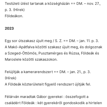
Testületi ülést tartanak a községházán == DM. – nov. 27.,
p. 3. (Hírek)
Földeákon.
2023
Egy sor útszakasz újult meg / S. Z. == DM. – jan. 11. p. 3.
A Makó-Apátfalva közötti szakasz újult meg, és dolgoznak
a Szeged-Öttömös, Pusztamérges és Rúzsa, Földeák és
Maroslele közötti szakaszokon.
Felújítják a kamerarendszert == DM. – jan. 21., p. 3.
(Hírek)
A Földeák közterületeit figyelő rendszert újítják fel.
Félárván maradtak Gábor gyerekei : összefogott a
családért Földeák : két gyerekéről gondoskodik a hirtelen