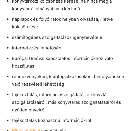
könyvtárközi kölcsönzés kérése, ha nincs meg a
könyvtár állományában a kért mű
napilapok és folyóiratok helyben olvasása, illetve
kölcsönzése
számítógépes szolgáltatások igénybevétele
internetezési lehetőség
Európai Unióval kapcsolatos információkhoz való
hozzájutás
rendezvényeken, klubfoglalkozásokon, tanfolyamokon
való részvételi lehetőség
tájékoztatás, információszolgáltatás a könyvtár
szolgáltatásairól, más könyvtárak szolgáltatásairól és
gyűjteményeiről
tájékoztatás közhasznú információkról
KönyvtárMozi
szolgáltatás