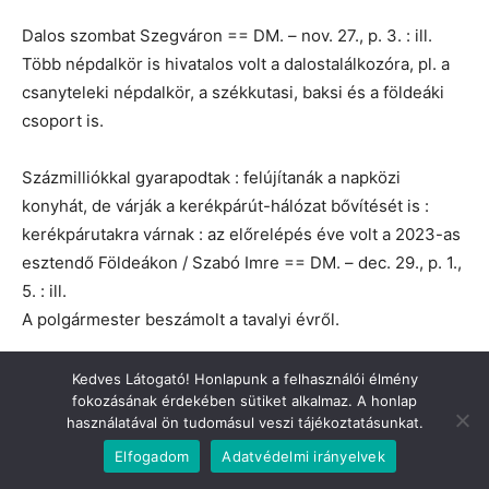
Dalos szombat Szegváron == DM. – nov. 27., p. 3. : ill.
Több népdalkör is hivatalos volt a dalostalálkozóra, pl. a
csanyteleki népdalkör, a székkutasi, baksi és a földeáki
csoport is.
Százmilliókkal gyarapodtak : felújítanák a napközi
konyhát, de várják a kerékpárút-hálózat bővítését is :
kerékpárutakra várnak : az előrelépés éve volt a 2023-as
esztendő Földeákon / Szabó Imre == DM. – dec. 29., p. 1.,
5. : ill.
A polgármester beszámolt a tavalyi évről.
Kedves Látogató! Honlapunk a felhasználói élmény
2022
fokozásának érdekében sütiket alkalmaz. A honlap
használatával ön tudomásul veszi tájékoztatásunkat.
Megjött az engedély
== DM. – jan. 8., p. 4. (Hírek)
Elfogadom
Adatvédelmi irányelvek
Használatba lehet venni az új sportcsarnokot Földeákon.