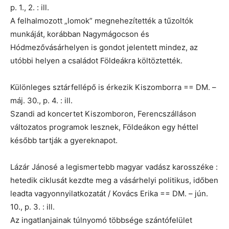
p. 1., 2. : ill.
A felhalmozott „lomok” megnehezítették a tűzoltók
munkáját, korábban Nagymágocson és
Hódmezővásárhelyen is gondot jelentett mindez, az
utóbbi helyen a családot Földeákra költöztették.
Különleges sztárfellépő is érkezik Kiszomborra == DM. –
máj. 30., p. 4. : ill.
Szandi ad koncertet Kiszomboron, Ferencszálláson
változatos programok lesznek, Földeákon egy héttel
később tartják a gyereknapot.
Lázár Jánosé a legismertebb magyar vadász karosszéke :
hetedik ciklusát kezdte meg a vásárhelyi politikus, időben
leadta vagyonnyilatkozatát / Kovács Erika == DM. – jún.
10., p. 3. : ill.
Az ingatlanjainak túlnyomó többsége szántófelület