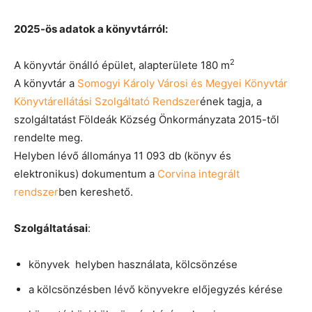
2025-ös adatok a könyvtárról:
2
A könyvtár önálló épület, alapterülete 180 m
A könyvtár a
Somogyi Károly Városi és Megyei Könyvtár
Könyvtárellátási Szolgáltató Rendszer
ének tagja, a
szolgáltatást Földeák Község Önkormányzata 2015-től
rendelte meg.
Helyben lévő állománya 11 093 db (könyv és
elektronikus) dokumentum a
Corvina integrált
rendszer
ben kereshető.
Szolgáltatásai
:
könyvek helyben használata, kölcsönzése
a kölcsönzésben lévő könyvekre előjegyzés kérése