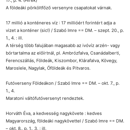
17., p. 4. (Hírek)
A földeáki pörköltfőző versenyre csapatokat várnak.
17 millió a konténeres víz : 17 millióért forintért adja a
vizet a konténer (sic!) / Szabó Imre == DM. – szept. 20., p.
1., 4. : ill.
A térség több falujában magasabb az ivóvíz arzén- vagy
bórtartalma az előírtnál, pl. Ambrózfalva, Csanádalberti,
Ferencszállás, Földeák, Kiszombor, Klárafalva, Kövegy,
Maroslele, Nagylak, Óföldeák és Pitvaros.
Futóverseny Földeákon / Szabó Imre == DM. – okt. 7., p.
1., 4.
Maratoni váltófutóversenyt rendeztek.
Horváth Éva, a kedvesség nagykövete : kedves
Magyarország, földeáki nagykövettel / Szabó Imre == DM.
– okt. 8., p. 1., 3. : ill.