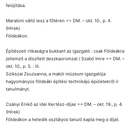
felújítása.
Maratoni váltó lesz a főtéren == DM. – okt. 10., p. 4.
(Hírek)
Földeákon.
Építészeti ritkaságra bukkant az igazgató : csak Földeákra
jellemző a díszített deszkaoromzat / Szabó Imre == DM. –
okt. 10., p. 5. : ill.
Szikszai Zsuzsanna, a makói múzeum igazgatója
hagyományos földeáki építési technikájú épületekről ír
tanulmányt.
Csányi Enikő az idei Kertész-díjas == DM. – okt. 19., p. 4.
(Hírek)
Földeákon a hetedik osztályos tanuló kapta meg a díjat.