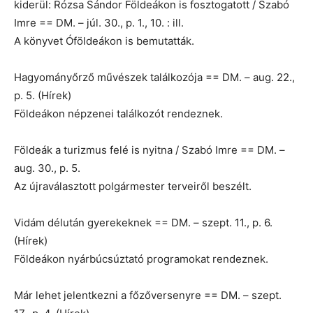
kiderül: Rózsa Sándor Földeákon is fosztogatott / Szabó
Imre == DM. – júl. 30., p. 1., 10. : ill.
A könyvet Óföldeákon is bemutatták.
Hagyományőrző művészek találkozója == DM. – aug. 22.,
p. 5. (Hírek)
Földeákon népzenei találkozót rendeznek.
Földeák a turizmus felé is nyitna / Szabó Imre == DM. –
aug. 30., p. 5.
Az újraválasztott polgármester terveiről beszélt.
Vidám délután gyerekeknek == DM. – szept. 11., p. 6.
(Hírek)
Földeákon nyárbúcsúztató programokat rendeznek.
Már lehet jelentkezni a főzőversenyre == DM. – szept.