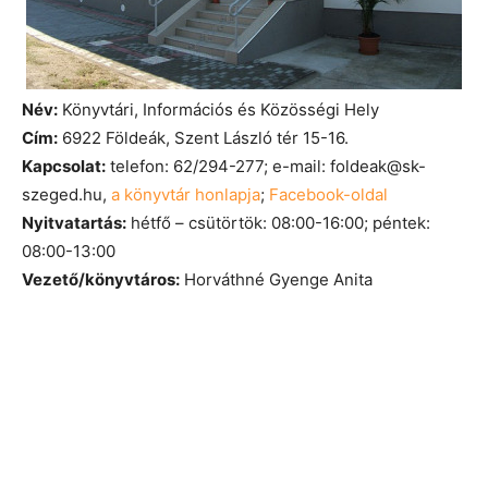
Név:
Könyvtári, Információs és Közösségi Hely
Cím:
6922 Földeák, Szent László tér 15-16.
Kapcsolat:
telefon: 62/294-277; e-mail: foldeak@sk-
szeged.hu,
a könyvtár honlapja
;
Facebook-oldal
Nyitvatartás:
hétfő – csütörtök: 08:00-16:00; péntek:
08:00-13:00
Vezető/könyvtáros:
Horváthné Gyenge Anita