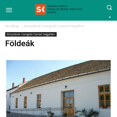
Kezdőlap
Könyvtárak Csongrád-Csanád megyében
Könyvtárak Csongrád-Csanád megyében
Földeák