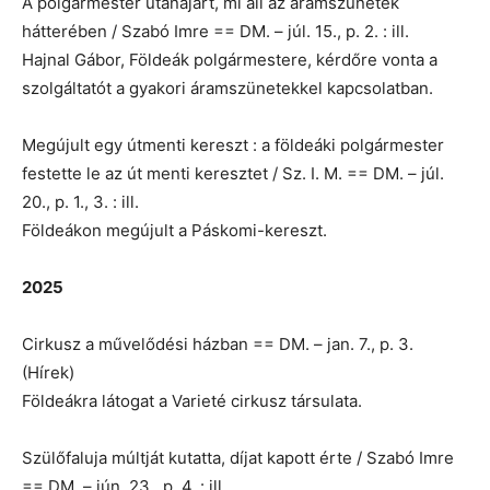
A polgármester utánajárt, mi áll az áramszünetek
hátterében / Szabó Imre == DM. – júl. 15., p. 2. : ill.
Hajnal Gábor, Földeák polgármestere, kérdőre vonta a
szolgáltatót a gyakori áramszünetekkel kapcsolatban.
Megújult egy útmenti kereszt : a földeáki polgármester
festette le az út menti keresztet / Sz. I. M. == DM. – júl.
20., p. 1., 3. : ill.
Földeákon megújult a Páskomi-kereszt.
2025
Cirkusz a művelődési házban == DM. – jan. 7., p. 3.
(Hírek)
Földeákra látogat a Varieté cirkusz társulata.
Szülőfaluja múltját kutatta, díjat kapott érte / Szabó Imre
== DM. – jún. 23., p. 4. : ill.