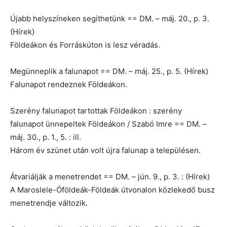
Újabb helyszíneken segíthetünk == DM. – máj. 20., p. 3.
(Hírek)
Földeákon és Forráskúton is lesz véradás.
Megünneplik a falunapot == DM. – máj. 25., p. 5. (Hírek)
Falunapot rendeznek Földeákon.
Szerény falunapot tartottak Földeákon : szerény
falunapot ünnepeltek Földeákon / Szabó Imre == DM. –
máj. 30., p. 1., 5. : ill.
Három év szünet után volt újra falunap a településen.
Átvariálják a menetrendet == DM. – jún. 9., p. 3. : (Hírek)
A Maroslele-Óföldeák-Földeák útvonalon közlekedő busz
menetrendje változik.