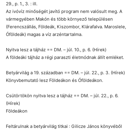
29., p. 1., 3. : ill.
Az ivóvíz minőségét javító program nem valósult meg. A
vármegyében Makón és több környező településen
(Ferencszállás, Földeák, Kiszombor, Klárafalva. Maroslele,
Óföldeák) magas a víz arzéntartalma.
Nyitva lesz a tájház == DM. – júl. 10., p. 6. (Hírek)
A földeáki tájház a régi paraszti életmódnak állít emléket.
Betyárvilág a 19. században == DM. – júl. 22., p. 3. (Hírek)
Könyvbemutató lesz Földeákon és Óföldeákon.
Csütörtökön nyitva lesz a tájház == DM. – júl. 22., p. 6.
(Hírek)
Földeákon
Feltárulnak a betyárvilág titkai : Gilicze János könyvéből