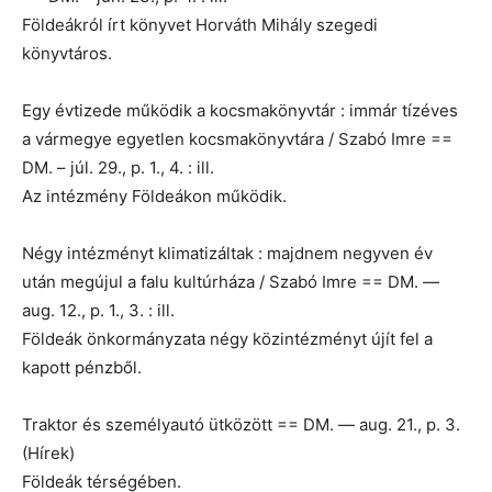
Földeákról írt könyvet Horváth Mihály szegedi
könyvtáros.
Egy évtizede működik a kocsmakönyvtár : immár tízéves
a vármegye egyetlen kocsmakönyvtára / Szabó Imre ==
DM. – júl. 29., p. 1., 4. : ill.
Az intézmény Földeákon működik.
Négy intézményt klimatizáltak : majdnem negyven év
után megújul a falu kultúrháza / Szabó Imre == DM. —
aug. 12., p. 1., 3. : ill.
Földeák önkormányzata négy közintézményt újít fel a
kapott pénzből.
Traktor és személyautó ütközött == DM. — aug. 21., p. 3.
(Hírek)
Földeák térségében.