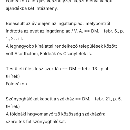
Földeákon allergiás vészhelyzeti készítményt kapott
ajándékba két intézmény.
Belassult az év elején az ingatlanpiac : mélypontról
indította az évet az ingatlanpiac / V. A. == DM. – febr. 6., p.
1., 2. : ill.
A legnagyobb kínálattal rendelkező települések között
volt Ásotthalom, Földeák és Csanytelek is.
Testületi ülés lesz szerdán == DM. – febr. 13., p. 4.
(Hírek)
Földeákon.
Szúnyoghálókat kapott a székház == DM. – febr. 21., p. 5.
(Hírek)
A földeáki hagyományőrző közösség székházára
szereltek fel szúnyoghálókat.