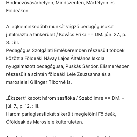
Hódmezővásárhelyen, Mindszenten, Mártélyon és
Földeákon.
A legkiemelkedőbb munkát végző pedagógusokat
jutalmazta a tankerület / Kovács Erika == DM. jún. 27., p.
3. : ill.
Pedagógus Szolgálati Emlékéremben részesült többek
között a Földeáki Návay Lajos Általános Iskola
nyugalmazott pedagógusa, Puskás Sándor. Elismerésben
részesült a szintén földeáki Lele Zsuzsanna és a
maroslelei Gilinger Tiborné is.
„Ékszert” kapott három sasfióka / Szabó Imre == DM. –
júl. 7., p. 12. : ill.
Három parlagisasfiókát sikerült megjelölni Földeák,
Óföldeák és Maroslele külterületén.