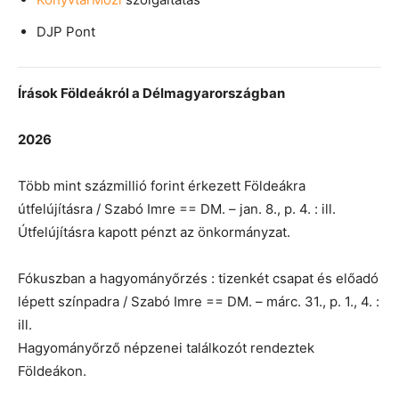
DJP Pont
Írások Földeákról a Délmagyarországban
2026
Több mint százmillió forint érkezett Földeákra
útfelújításra / Szabó Imre == DM. – jan. 8., p. 4. : ill.
Útfelújításra kapott pénzt az önkormányzat.
Fókuszban a hagyományőrzés : tizenkét csapat és előadó
lépett színpadra / Szabó Imre == DM. – márc. 31., p. 1., 4. :
ill.
Hagyományőrző népzenei találkozót rendeztek
Földeákon.