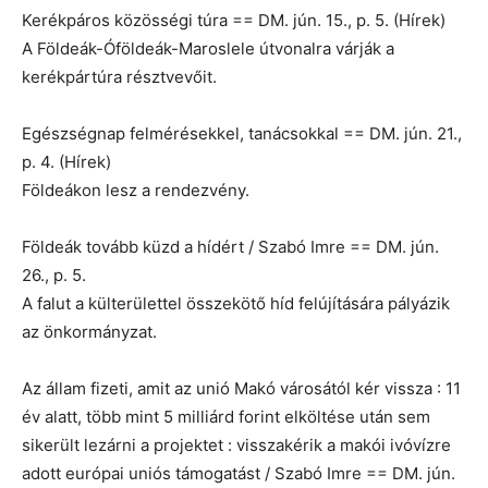
Kerékpáros közösségi túra == DM. jún. 15., p. 5. (Hírek)
A Földeák-Óföldeák-Maroslele útvonalra várják a
kerékpártúra résztvevőit.
Egészségnap felmérésekkel, tanácsokkal == DM. jún. 21.,
p. 4. (Hírek)
Földeákon lesz a rendezvény.
Földeák tovább küzd a hídért / Szabó Imre == DM. jún.
26., p. 5.
A falut a külterülettel összekötő híd felújítására pályázik
az önkormányzat.
Az állam fizeti, amit az unió Makó városától kér vissza : 11
év alatt, több mint 5 milliárd forint elköltése után sem
sikerült lezárni a projektet : visszakérik a makói ivóvízre
adott európai uniós támogatást / Szabó Imre == DM. jún.