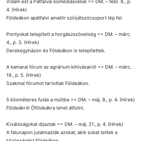
Vidám est a Pátfalvai komédiásokkal == DM. – febr. 8., p.
4. (Hírek)
Földeákon apátfalvi amatőr színjátszócsoport lép fel.
Pontyokat telepített a horgászszövetség == DM. – márc.
4., p. 3. (Hírek)
Derekegyházon és Földeákon is telepítettek.
A kamarai fórum az agrárium kihívásairól == DM. – márc.
19., p. 5. (Hírek)
Szakmai fórumot tartottak Földeákon.
5 kilométeres futás a múltba == DM. – máj. 8., p. 4. (Hírek)
Földeákról Óföldeákra lehet átfutni.
Kiválóságokat díjaztak == DM. – máj. 21., p. 4. (Hírek)
A falunapon jutalmazták azokat, akik sokat tettek a
közösségért Földeákon.