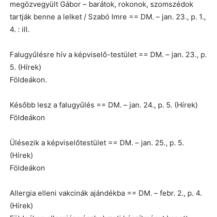
megözvegyült Gábor – barátok, rokonok, szomszédok
tartják benne a lelket / Szabó Imre == DM. – jan. 23., p. 1.,
4. : ill.
Falugyűlésre hív a képviselő-testület == DM. – jan. 23., p.
5. (Hírek)
Földeákon.
Később lesz a falugyűlés == DM. – jan. 24., p. 5. (Hírek)
Földeákon
Ülésezik a képviselőtestület == DM. – jan. 25., p. 5.
(Hírek)
Földeákon
Allergia elleni vakcinák ajándékba == DM. – febr. 2., p. 4.
(Hírek)