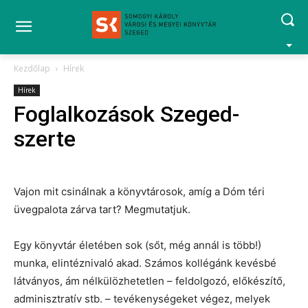
Kezdőlap
Hírek
Hírek
Foglalkozások Szeged-
szerte
Vajon mit csinálnak a könyvtárosok, amíg a Dóm téri
üvegpalota zárva tart? Megmutatjuk.
Egy könyvtár életében sok (sőt, még annál is több!)
munka, elintéznivaló akad. Számos kollégánk kevésbé
látványos, ám nélkülözhetetlen – feldolgozó, előkészítő,
adminisztratív stb. – tevékenységeket végez, melyek