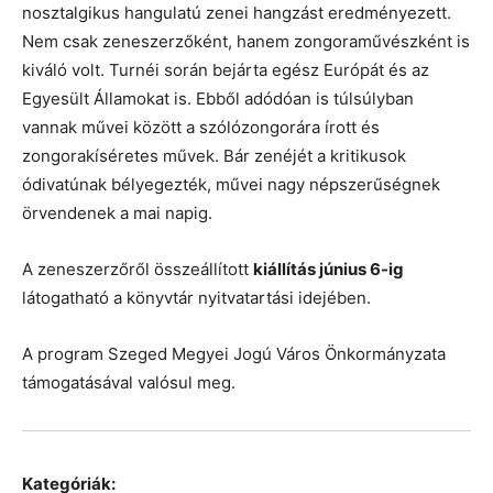
nosztalgikus hangulatú zenei hangzást eredményezett.
Nem csak zeneszerzőként, hanem zongoraművészként is
kiváló volt. Turnéi során bejárta egész Európát és az
Egyesült Államokat is. Ebből adódóan is túlsúlyban
vannak művei között a szólózongorára írott és
zongorakíséretes művek. Bár zenéjét a kritikusok
ódivatúnak bélyegezték, művei nagy népszerűségnek
örvendenek a mai napig.
A zeneszerzőről összeállított
kiállítás június 6-ig
látogatható a könyvtár nyitvatartási idejében.
A program Szeged Megyei Jogú Város Önkormányzata
támogatásával valósul meg.
Kategóriák: