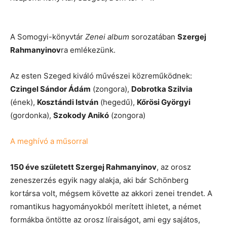
A Somogyi-könyvtár
Zenei album
sorozatában
Szergej
Rahmanyinov
ra emlékezünk.
Az esten Szeged kiváló művészei közreműködnek:
Czingel Sándor Ádám
(zongora),
Dobrotka Szilvia
(ének),
Kosztándi István
(hegedű),
Kőrösi Györgyi
(gordonka),
Szokody Anikó
(zongora)
A meghívó a műsorral
150 éve született Szergej Rahmanyinov
, az orosz
zeneszerzés egyik nagy alakja, aki bár Schönberg
kortársa volt, mégsem követte az akkori zenei trendet. A
romantikus hagyományokból merített ihletet, a német
formákba öntötte az orosz líraiságot, ami egy sajátos,