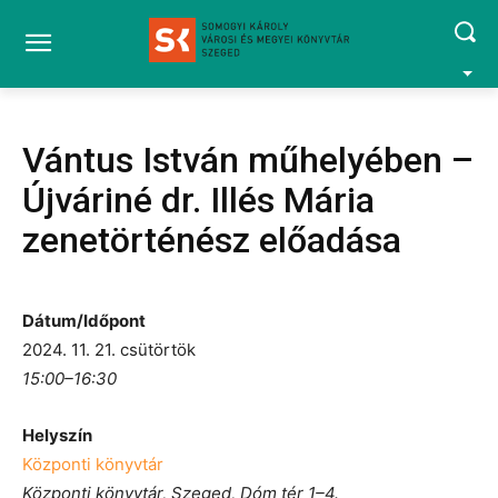
Vántus István műhelyében –
Újváriné dr. Illés Mária
zenetörténész előadása
Dátum/Időpont
2024. 11. 21. csütörtök
15:00–16:30
Helyszín
Központi könyvtár
Központi könyvtár, Szeged, Dóm tér 1–4.