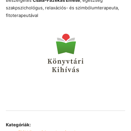
Beszélgetés
Csala-Fazekas Emese
, egészség
szakpszichológus, relaxációs- és szimbólumterapeuta,
fitoterapeutával
Kategóriák: