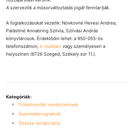
A szervezők a műsorváltoztatás jogát fenntartják.
A foglalkozásokat vezetik:
Novkovné Hevesi Andrea,
Palástiné Annabring Szilvia, Szilvási András
könyvtárosok. Érdeklődni l
ehet: a 950-055-
ös
telefonszámon,
e-mailben
vagy személyesen a
helyszínen
(6726 Szeged,
Székely sor 11.)
.
Kategóriák:
Fiókkönyvtári rendezvények
Gyermekprogramok
Összes rendezvény