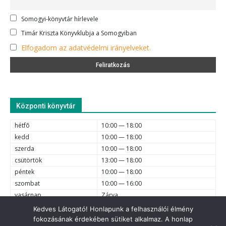
Somogyi-könyvtár hírlevele
Timár Kriszta Könyvklubja a Somogyiban
Elfogadom az adatvédelmi irányelveket.
Központi könyvtár
hétfõ
10:00 — 18:00
kedd
10:00 — 18:00
szerda
10:00 — 18:00
csütörtök
13:00 — 18:00
péntek
10:00 — 18:00
szombat
10:00 — 16:00
vasárnap
Zárva
Kedves Látogató! Honlapunk a felhasználói élmény
fokozásának érdekében sütiket alkalmaz. A honlap
e-mail