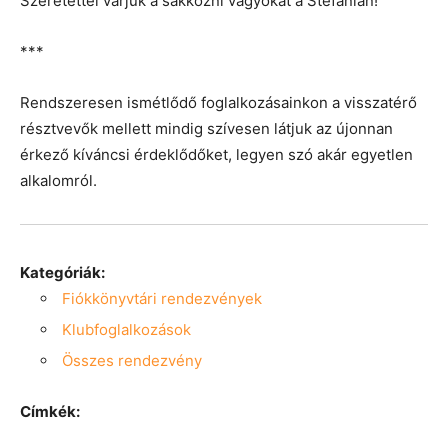
Szeretettel várjuk a sakkozni vágyókat a Stefánián!
***
Rendszeresen ismétlődő foglalkozásainkon a visszatérő
résztvevők mellett mindig szívesen látjuk az újonnan
érkező kíváncsi érdeklődőket, legyen szó akár egyetlen
alkalomról.
Kategóriák:
Fiókkönyvtári rendezvények
Klubfoglalkozások
Összes rendezvény
Címkék: