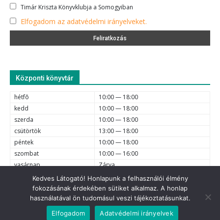
Timár Kriszta Könyvklubja a Somogyiban
Elfogadom az adatvédelmi irányelveket.
Központi könyvtár
hétfõ
10:00 — 18:00
kedd
10:00 — 18:00
szerda
10:00 — 18:00
csütörtök
13:00 — 18:00
péntek
10:00 — 18:00
szombat
10:00 — 16:00
vasárnap
Zárva
Kedves Látogató! Honlapunk a felhasználói élmény
fokozásának érdekében sütiket alkalmaz. A honlap
e-mail
6720 Szeged, Dóm tér 1-4. (62) 425-525, (62) 630-634;
használatával ön tudomásul veszi tájékoztatásunkat.
© 2021 Somogyi Károly Városi és Megyei Könyvtár - Minden jog
Elfogadom
Adatvédelmi irányelvek
fenntartva.