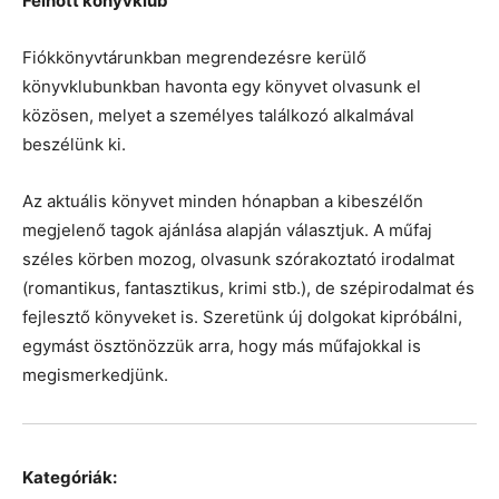
Felnőtt könyvklub
Fiókkönyvtárunkban megrendezésre kerülő
könyvklubunkban havonta egy könyvet olvasunk el
közösen, melyet a személyes találkozó alkalmával
beszélünk ki.
Az aktuális könyvet minden hónapban a kibeszélőn
megjelenő tagok ajánlása alapján választjuk. A műfaj
széles körben mozog, olvasunk szórakoztató irodalmat
(romantikus, fantasztikus, krimi stb.), de szépirodalmat és
fejlesztő könyveket is. Szeretünk új dolgokat kipróbálni,
egymást ösztönözzük arra, hogy más műfajokkal is
megismerkedjünk.
Kategóriák: