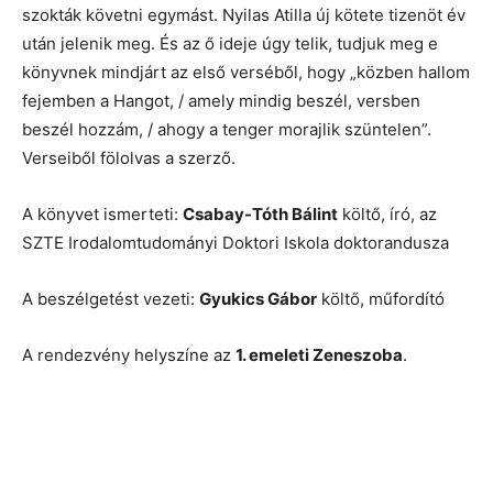
szokták követni egymást. Nyilas Atilla új kötete tizenöt év
után jelenik meg. És az ő ideje úgy telik, tudjuk meg e
könyvnek mindjárt az első verséből, hogy „közben hallom
fejemben a Hangot, / amely mindig beszél, versben
beszél hozzám, / ahogy a tenger morajlik szüntelen”.
Verseiből fölolvas a szerző.
A könyvet ismerteti:
Csabay-Tóth Bálint
költő, író, az
SZTE Irodalomtudományi Doktori Iskola doktorandusza
A beszélgetést vezeti:
Gyukics Gábor
költő, műfordító
A rendezvény helyszíne az
1. emeleti Zeneszoba
.