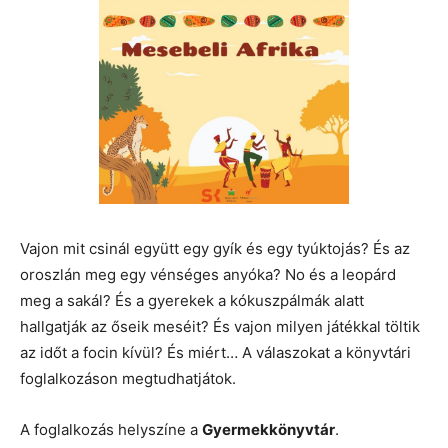
Vajon mit csinál együtt egy gyík és egy tyúktojás? És az
oroszlán meg egy vénséges anyóka? No és a leopárd
meg a sakál? És a gyerekek a kókuszpálmák alatt
hallgatják az őseik meséit? És vajon milyen játékkal töltik
az időt a focin kívül? És miért… A válaszokat a könyvtári
foglalkozáson megtudhatjátok.
A foglalkozás helyszíne a
Gyermekkönyvtár
.