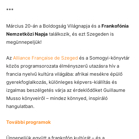
***
Március 20-án a Boldogság Világnapja és a
Frankofónia
Nemzetközi Napja
találkozik, és ezt Szegeden is
megünnepeljük!
Az
Alliance Française de Szeged
és a Somogyi-könyvtár
közös programsorozata élményszerű utazásra hív a
francia nyelvű kultúra világába: afrikai mesékre épülő
gyerekfoglalkozás, különleges képvers-kiállítás és
izgalmas beszélgetés várja az érdeklődőket Guillaume
Musso könyveiről – mindez könnyed, inspiráló
hangulatban.
További programok
Ünnepeljük együtt a frankofón kultúrát – és a