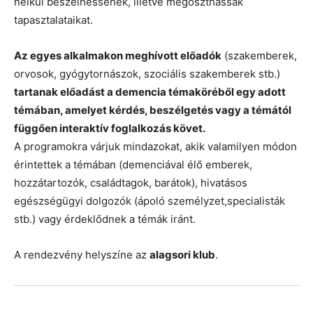
nélkül beszélhessenek, illetve megoszthassák
tapasztalataikat.
Az egyes alkalmakon meghívott előadók
(szakemberek,
orvosok, gyógytornászok, szociális szakemberek stb.)
tartanak előadást a demencia témaköréből egy adott
témában, amelyet kérdés, beszélgetés vagy a témától
függően interaktív foglalkozás követ.
A programokra várjuk mindazokat, akik valamilyen módon
érintettek a témában (demenciával élő emberek,
hozzátartozók, családtagok, barátok), hivatásos
egészségügyi dolgozók (ápoló személyzet,specialisták
stb.) vagy érdeklődnek a témák iránt.
A rendezvény helyszíne az
alagsori klub
.