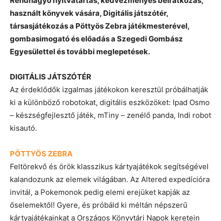
Rendhagyó nyitvatartás, kedvezményes beiratkozás,
használt könyvek vására, Digitális játszótér,
társasjátékozás a Pöttyös Zebra játékmesterével,
gombasimogató és előadás a Szegedi Gombász
Egyesülettel és további meglepetések.
DIGITÁLIS JÁTSZÓTÉR
Az érdeklődők izgalmas játékokon keresztül próbálhatják
ki a különböző robotokat, digitális eszközöket: Ipad Osmo
– készségfejlesztő játék, mTiny – zenélő panda, Indi robot
kisautó.
PÖTTYÖS ZEBRA
Feltörekvő és örök klasszikus kártyajátékok segítségével
kalandozunk az elemek világában. Az Altered expedícióra
invitál, a Pokemonok pedig elemi erejüket kapják az
őselemektől! Gyere, és próbáld ki méltán népszerű
kártyajátékainkat a Országos Könyvtári Napok keretein