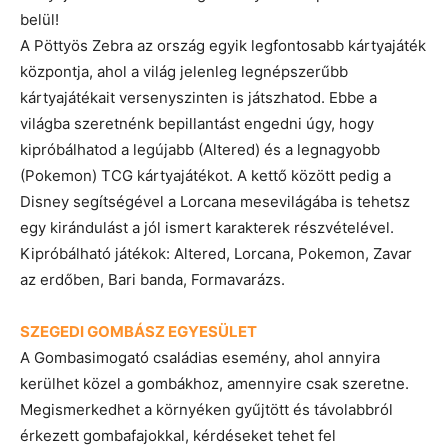
belül!
A Pöttyös Zebra az ország egyik legfontosabb kártyajáték
központja, ahol a világ jelenleg legnépszerűbb
kártyajátékait versenyszinten is játszhatod. Ebbe a
világba szeretnénk bepillantást engedni úgy, hogy
kipróbálhatod a legújabb (Altered) és a legnagyobb
(Pokemon) TCG kártyajátékot. A kettő között pedig a
Disney segítségével a Lorcana mesevilágába is tehetsz
egy kirándulást a jól ismert karakterek részvételével.
Kipróbálható játékok: Altered, Lorcana, Pokemon, Zavar
az erdőben, Bari banda, Formavarázs.
SZEGEDI GOMBÁSZ EGYESÜLET
A Gombasimogató családias esemény, ahol annyira
kerülhet közel a gombákhoz, amennyire csak szeretne.
Megismerkedhet a környéken gyűjtött és távolabbról
érkezett gombafajokkal, kérdéseket tehet fel