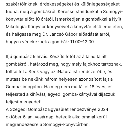
szakértőinknek, érdekességeket és különlegességeket
tudhat meg a gombákról. Keresse standunkat a Somogyi-
könyvtár előtt 10 órától, ismerkedjen a gombákkal a Nyílt
Mikológiai Könyvtár könyveivel a könyvtár első emeletén,
és hallgassa meg Dr. Jancsó Gábor előadását arról,
hogyan védekeznek a gombák: 11.00–12.00.
Ifjú gombász kihívás. Készíts fotót az általad talált
gombákról, határozd meg, hogy mely fajokhoz tartoznak,
töltsd fel a Seek vagy az iNaturalist rendszerébe, és
mutass be nekünk három helyesen azonosított fajt a
Gombasimogatón. Ha még nem múltál el 18 éves, és
teljesíted a kihívást, egyedi gomba-kártyával díjazzuk
teljesítményedet!
A Szegedi Gombász Egyesület rendezvénye 2024
október 6-án, vasárnap, hetedik alkalommal kerül
megrendezésre a Somogyi-könyvtárban.