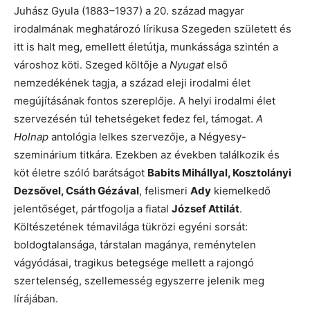
Juhász Gyula (1883–1937) a 20. század magyar
irodalmának meghatározó lírikusa Szegeden született és
itt is halt meg, emellett életútja, munkássága szintén a
városhoz köti. Szeged költője a
Nyugat
első
nemzedékének tagja, a század eleji irodalmi élet
megújításának fontos szereplője. A helyi irodalmi élet
szervezésén túl tehetségeket fedez fel, támogat.
A
Holnap
antológia lelkes szervezője, a Négyesy-
szeminárium titkára. Ezekben az években találkozik és
köt életre szóló barátságot
Babits Mihállyal, Kosztolányi
Dezsővel, Csáth Gézával
, felismeri
Ady
kiemelkedő
jelentőséget, pártfogolja a fiatal
József Attilát
.
Költészetének témavilága tükrözi egyéni sorsát:
boldogtalansága, társtalan magánya, reménytelen
vágyódásai, tragikus betegsége mellett a rajongó
szertelenség, szellemesség egyszerre jelenik meg
lírájában.