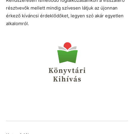
Rendszeresen ismétlődő foglalkozásainkon a visszatérő
résztvevők mellett mindig szívesen látjuk az újonnan
érkező kíváncsi érdeklődőket, legyen szó akár egyetlen
alkalomról.