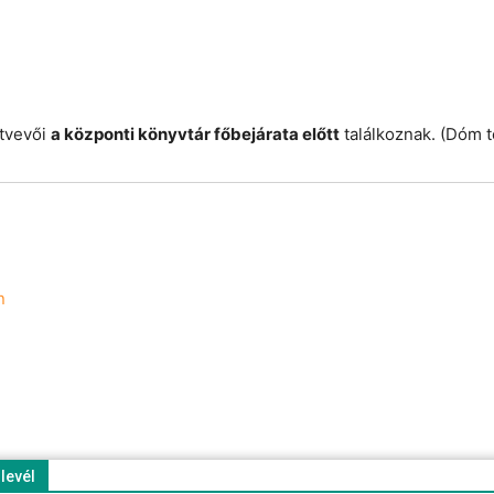
ztvevői
a központi könyvtár főbejárata előtt
találkoznak. (Dóm t
n
rlevél