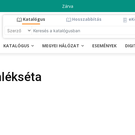
Zárva
Katalógus
Hosszabbítás
eK
KATALÓGUS
MEGYEI HÁLÓZAT
ESEMÉNYEK
DIG
lékséta