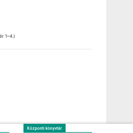
ér 1–4.)
Központi könyvtár