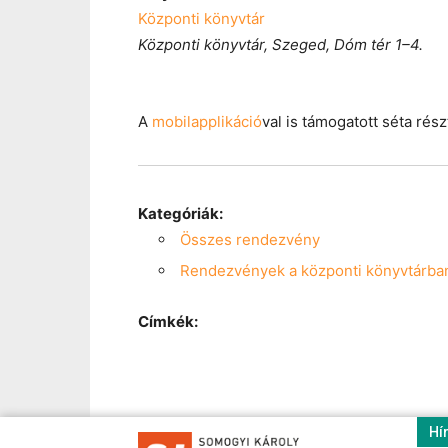
Központi könyvtár
Központi könyvtár, Szeged, Dóm tér 1–4.
A
mobilapplikáció
val is támogatott séta rés
Kategóriák:
Összes rendezvény
Rendezvények a központi könyvtárba
Címkék:
Hí