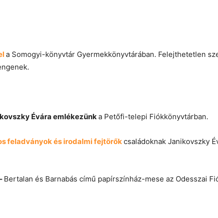
el
a Somogyi-könyvtár Gyermekkönyvtárában. Felejthetetlen sze
sengenek.
ikovszky Évára emlékezünk
a Petőfi-telepi Fiókkönyvtárban.
s feladványok és irodalmi fejtörők
családoknak Janikovszky É
–
Bertalan és Barnabás című papírszínház-mese az Odesszai Fi