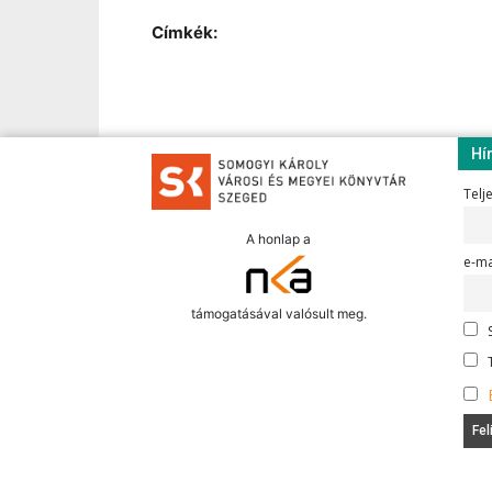
Címkék:
Hí
Telj
A honlap a
e-ma
támogatásával valósult meg.
S
T