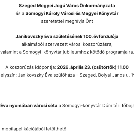
Szeged Megyei Jogú Város Önkormányzata
és a
Somogyi Károly Városi és Megyei Könyvtár
szeretettel meghívja Önt
Janikovszky Éva születésének 100. évfordulója
alkalmából szervezett városi koszorúzásra,
valamint a Somogyi-könyvtár jubileumhoz kötődő programjaira.
A koszorúzás időpontja:
2026. április 23. (csütörtök) 11.00
elyszín: Janikovszky Éva szülőháza – Szeged, Bolyai János u. 1
ky Éva nyomában városi séta
a Somogyi-könyvtár Dóm téri főbejá
mobilapplikációjából letölthető.