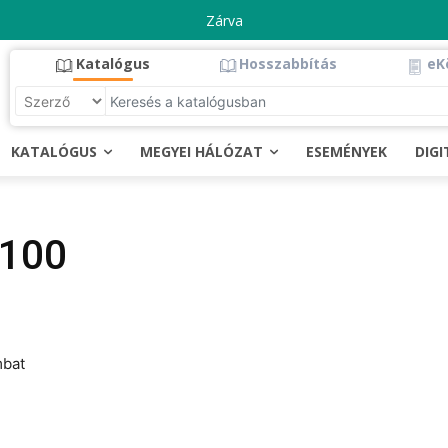
Zárva
Katalógus
Hosszabbítás
eK
KATALÓGUS
MEGYEI HÁLÓZAT
ESEMÉNYEK
DIG
 100
mbat