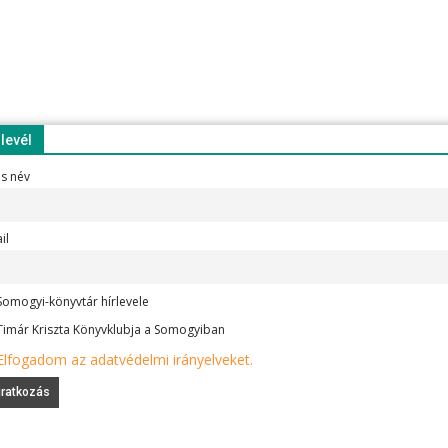
rlevél
es név
il
omogyi-könyvtár hírlevele
imár Kriszta Könyvklubja a Somogyiban
Elfogadom az adatvédelmi irányelveket.