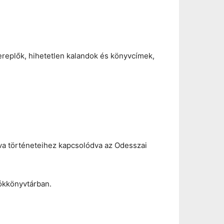
replők, hihetetlen kalandok és könyvcímek,
va történeteihez kapcsolódva az Odesszai
ókkönyvtárban.