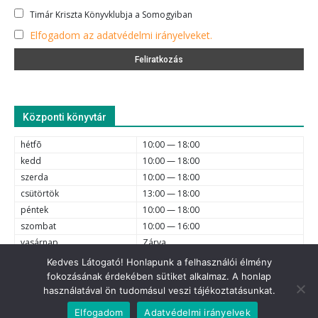
Timár Kriszta Könyvklubja a Somogyiban
Elfogadom az adatvédelmi irányelveket.
Központi könyvtár
hétfõ
10:00 — 18:00
kedd
10:00 — 18:00
szerda
10:00 — 18:00
csütörtök
13:00 — 18:00
péntek
10:00 — 18:00
szombat
10:00 — 16:00
vasárnap
Zárva
Kedves Látogató! Honlapunk a felhasználói élmény
fokozásának érdekében sütiket alkalmaz. A honlap
e-mail
6720 Szeged, Dóm tér 1-4. (62) 425-525, (62) 630-634;
használatával ön tudomásul veszi tájékoztatásunkat.
© 2021 Somogyi Károly Városi és Megyei Könyvtár - Minden jog
Elfogadom
Adatvédelmi irányelvek
fenntartva.