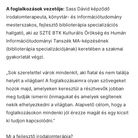
A foglalkozások vezetője:
Sass Dávid képződő
irodalomterapeuta, könyvtár- és információtudomány
mesterszakos, fejlesztő biblioterápia specializációs
hallgató, aki az SZTE BTK Kulturális Örökség és Humán
Információtudományi Tanszék MA-képzésének
(biblioterápia specializációjának) keretében a szakmai
gyakorlatát végzi.
„Sok szeretettel várok mindenkit, aki fiatal és nem találja
helyét a világban! A foglalkozásaimra olyan szövegeket
hozok majd, amelyeken keresztül a résztvevők jobban
meg tudják ismerni önmagukat és amelyek segítenek
nekik elhelyezkedni a világban. Alapvető célom, hogy a
foglalkozásokon mindenki jól érezze magát és egy kicsit
ki tudjon kapcsolódni.”
Mi a fejlesztő irodalomterápia?