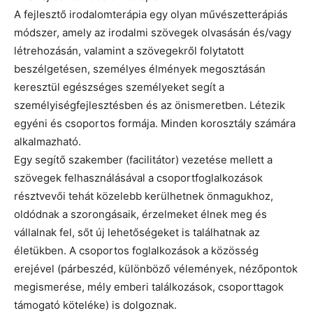
A fejlesztő irodalomterápia egy olyan művészetterápiás
módszer, amely az irodalmi szövegek olvasásán és/vagy
létrehozásán, valamint a szövegekről folytatott
beszélgetésen, személyes élmények megosztásán
keresztül egészséges személyeket segít a
személyiségfejlesztésben és az önismeretben. Létezik
egyéni és csoportos formája. Minden korosztály számára
alkalmazható.
Egy segítő szakember (facilitátor) vezetése mellett a
szövegek felhasználásával a csoportfoglalkozások
résztvevői tehát közelebb kerülhetnek önmagukhoz,
oldódnak a szorongásaik, érzelmeket élnek meg és
vállalnak fel, sőt új lehetőségeket is találhatnak az
életükben. A csoportos foglalkozások a közösség
erejével (párbeszéd, különböző vélemények, nézőpontok
megismerése, mély emberi találkozások, csoporttagok
támogató köteléke) is dolgoznak.