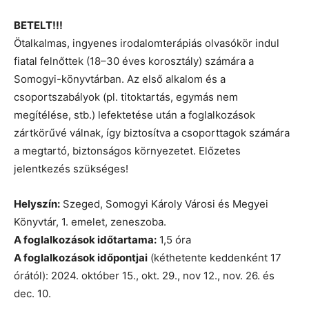
BETELT!!!
Ötalkalmas, ingyenes irodalomterápiás olvasókör indul
fiatal felnőttek (18–30 éves korosztály) számára a
Somogyi-könyvtárban. Az első alkalom és a
csoportszabályok (pl. titoktartás, egymás nem
megítélése, stb.) lefektetése után a foglalkozások
zártkörűvé válnak, így biztosítva a csoporttagok számára
a megtartó, biztonságos környezetet. Előzetes
jelentkezés szükséges!
Helyszín:
Szeged, Somogyi Károly Városi és Megyei
Könyvtár, 1. emelet, zeneszoba.
A foglalkozások időtartama:
1,5 óra
A foglalkozások időpontjai
(kéthetente keddenként 17
órától): 2024. október 15., okt. 29., nov 12., nov. 26. és
dec. 10.