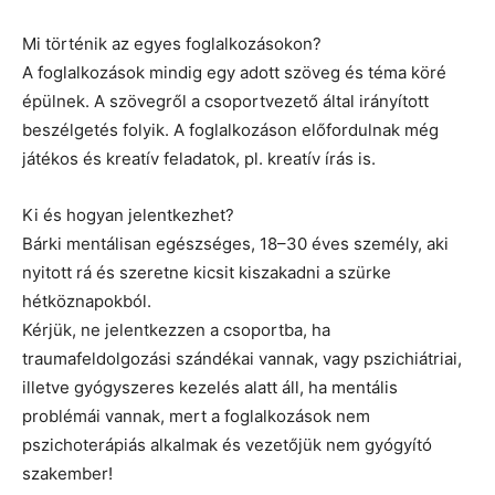
Mi történik az egyes foglalkozásokon?
A foglalkozások mindig egy adott szöveg és téma köré
épülnek. A szövegről a csoportvezető által irányított
beszélgetés folyik. A foglalkozáson előfordulnak még
játékos és kreatív feladatok, pl. kreatív írás is.
Ki és hogyan jelentkezhet?
Bárki mentálisan egészséges, 18–30 éves személy, aki
nyitott rá és szeretne kicsit kiszakadni a szürke
hétköznapokból.
Kérjük, ne jelentkezzen a csoportba, ha
traumafeldolgozási szándékai vannak, vagy pszichiátriai,
illetve gyógyszeres kezelés alatt áll, ha mentális
problémái vannak, mert a foglalkozások nem
pszichoterápiás alkalmak és vezetőjük nem gyógyító
szakember!