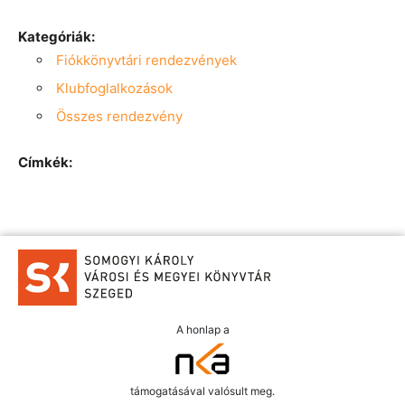
Kategóriák:
Fiókkönyvtári rendezvények
Klubfoglalkozások
Összes rendezvény
Címkék:
A honlap a
támogatásával valósult meg.