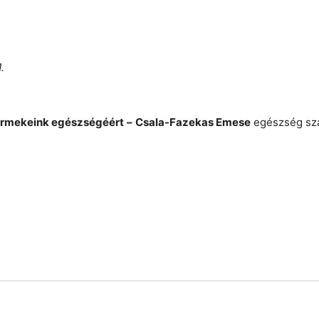
.
ermekeink egészségéért
–
Csala-Fazekas Emese
egészség sza