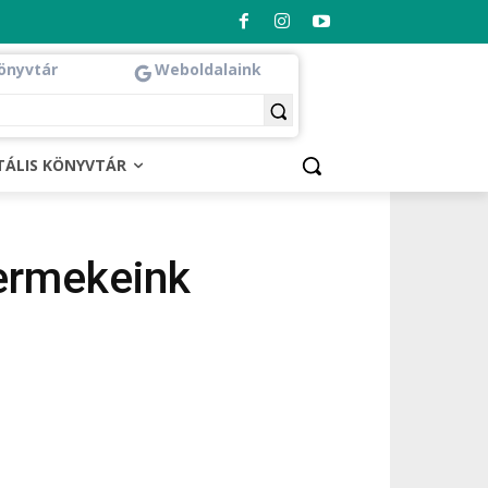
önyvtár
Weboldalaink
ITÁLIS KÖNYVTÁR
ermekeink