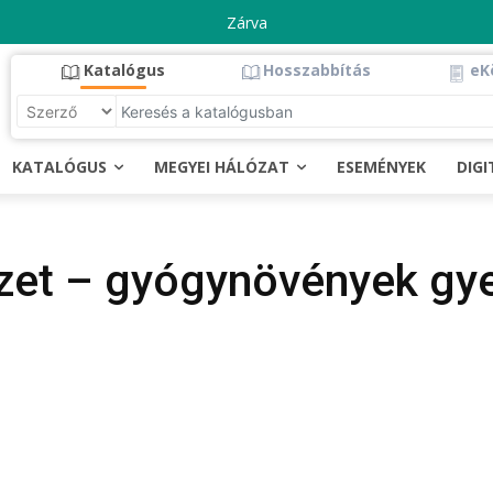
Zárva
Katalógus
Hosszabbítás
eK
KATALÓGUS
MEGYEI HÁLÓZAT
ESEMÉNYEK
DIG
zet – gyógynövények gy