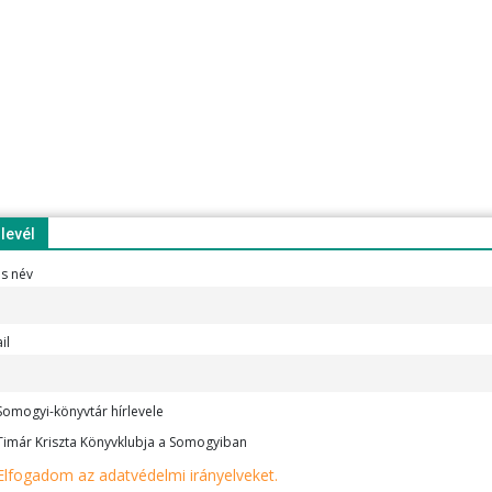
rlevél
es név
il
omogyi-könyvtár hírlevele
imár Kriszta Könyvklubja a Somogyiban
Elfogadom az adatvédelmi irányelveket.