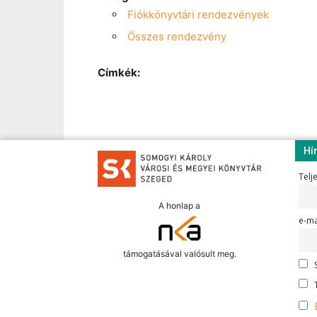
Fiókkönyvtári rendezvények
Összes rendezvény
Címkék:
Hí
Telj
A honlap a
e-ma
támogatásával valósult meg.
S
T