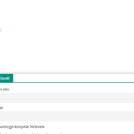
n
rlevél
es név
il
omogyi-könyvtár hírlevele