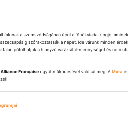
 gall falunak a szomszédságában épül a főnökviadal ringje, ami
sszecsapásig szórakoztassák a népet. Ide várunk minden érdekl
l talán pótolhatjuk a hiányzó varázsital-mennyiséget és nem ut
i
Alliance Française
együttműködésével valósul meg. A
Móra
és
zel!
ogramjai