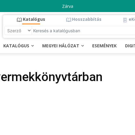
Zárva
Katalógus
Hosszabbítás
eK
KATALÓGUS
MEGYEI HÁLÓZAT
ESEMÉNYEK
DIG
yermekkönyvtárban