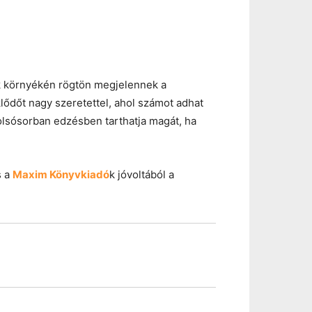
nek környékén rögtön megjelennek a
ődőt nagy szeretettel, ahol számot adhat
olsósorban edzésben tarthatja magát, ha
 a
Maxim Könyvkiadó
k jóvoltából a