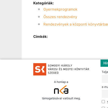
Kategóriák:
Gyermekprogramok
Összes rendezvény
Rendezvények a központi könyvtárba
Címkék:
Hí
Telj
A honlap a
e-ma
támogatásával valósult meg.
S